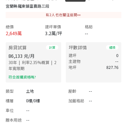
宜蘭縣羅東鎮富農路三段
有
2
人也在關注這間👀
總價
建坪單價
格局
2,649
萬
3.2萬/坪
--
房貸試算
坪數詳情
計算
細項
86,133
元/月
建坪
0
主建物
--
|
|
30
年
利率
2.35
%概算
2
地坪
827.76
年寬限期
​符合首購資格嗎?
類型
土地
屋齡
--
樓層
0樓/0樓
加蓋格局
--
車位
--
謄本用途
--