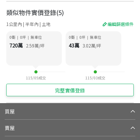
類似物件實價登錄
(
5
)
1公里內 | 半年內 | 土地
編輯篩選條件
0衛
0
坪
無車位
0衛
0
坪
無車位
|
|
|
|
720
萬
43
萬
2.59
萬/坪
3.02
萬/坪
115/05
成交
115/03
成交
完整實價登錄
買屋
賣屋