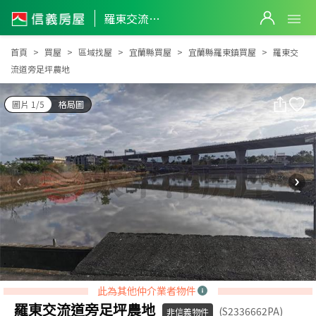
羅東交流道旁足坪農地
羅東交流道旁足坪農地
首頁
買屋
區域找屋
宜蘭縣買屋
宜蘭縣羅東鎮買屋
羅東交
流道旁足坪農地
圖片 1/5
格局圖
此為其他仲介業者物件
羅東交流道旁足坪農地
(S2336662PA)
非信義物件