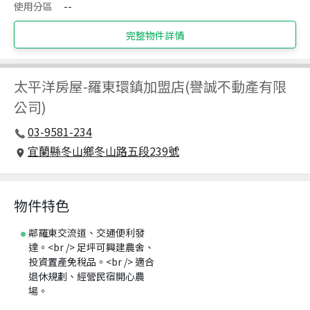
使用分區
--
完整物件詳情
太平洋房屋
-
羅東環鎮加盟店(譽誠不動產有限
公司)
03-9581-234
宜蘭縣冬山鄉冬山路五段239號
物件特色
鄰羅東交流道、交通便利發
達。<br /> 足坪可興建農舍、
投資置產免稅品。<br /> 適合
退休規劃、經營民宿開心農
場。