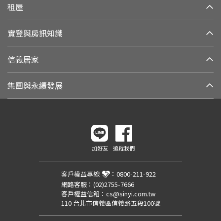
租屋
實登與房訊知識
信義居家
集團與永續發展
加好友
追蹤我們
客戶權益專線
：
0800-211-922
網路客服：
(02)2755-7666
客戶權益信箱：
cs@sinyi.com.tw
110 台北市信義區信義路五段100號