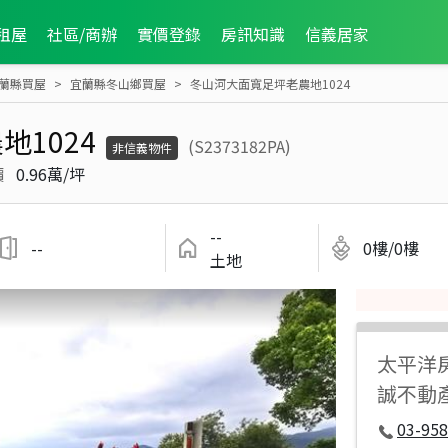
租屋
社區/商辦
實價登錄
房訊知識
信義居家
蘭縣買屋
宜蘭縣冬山鄉買屋
冬山河大面寬足坪老農地1024
1024
(S2373182PA)
非信義物件
價
0.96萬/坪
--
--
0樓/0樓
土地
太平洋
誠不動
03-958