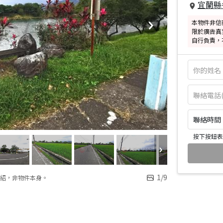
宜蘭縣
本物件非信
限於廣告真
自行負責，
聯絡時間：皆
按下按鈕表
1
/
9
紹，非物件本身。