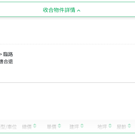
收合物件詳情
> 臨路
 適合退