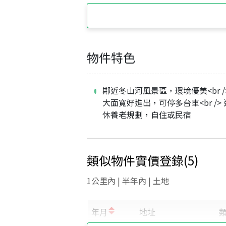
物件特色
鄰近冬山河風景區，環境優美<br /
大面寬好進出，可停多台車<br />
休養老規劃，自住或民宿
類似物件實價登錄
(
5
)
1公里內 | 半年內 | 土地