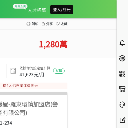
冬山河大面寬足坪老農地1024
人才招募
登入/註冊
列印
分享
收藏
1,280
萬
依據你的設定值計算
試算
41,623
元/月
有
4
人也在關注這間👀
房屋
-
羅東環鎮加盟店(譽
產有限公司)
1-234