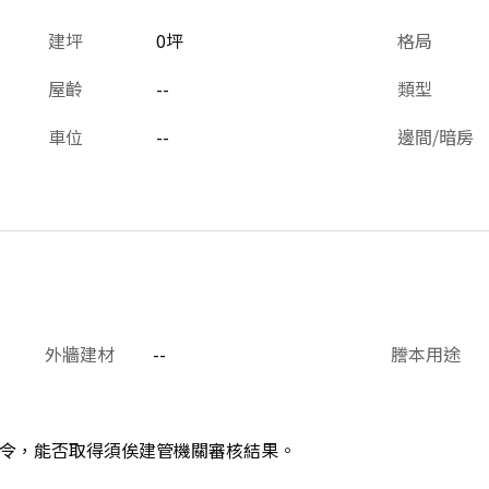
建坪
0坪
格局
屋齡
--
類型
車位
--
邊間/暗房
外牆建材
--
謄本用途
令，能否取得須俟建管機關審核結果。