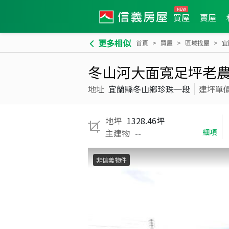
買屋
賣屋
更多相似
首頁
買屋
區域找屋
宜
冬山河大面寬足坪老農地
地址
宜蘭縣冬山鄉珍珠一段
建坪單
地坪
1328.46坪
主建物
--
細項
非信義物件