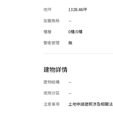
地坪
1328.46坪
加蓋格局
--
樓層
0樓/0樓
警衛管理
無
建物詳情
建物結構
--
使用分區
--
注意事項
土地申請建照涉及相關法