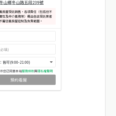
冬山鄉冬山路五段239號
義房屋受託銷售，各項責任（包括但不
實性及仲介義務等）概由各該受託業者
不屬信義房屋控制及負責範圍。
可(9:00-21:00)
示您已同意本站
服務條款
與
隱私權聲明
預約看屋