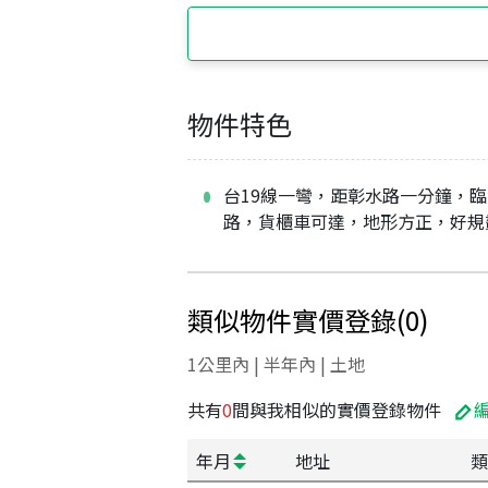
物件特色
台19線一彎，距彰水路一分鐘，
路，貨櫃車可達，地形方正，好規
類似物件實價登錄
(
0
)
1公里內 | 半年內 | 土地
共有
0
間與我相似的實價登錄物件
年月
地址
類