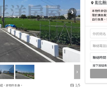
彰化縣
本物件非信
限於廣告真
自行負責，
聯絡時間：皆
按下按鈕表
1
/
5
紹，非物件本身。