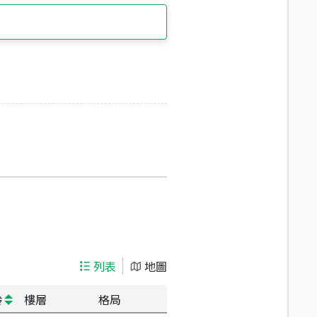
列表
地圖
齡
樓層
格局