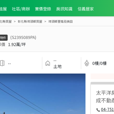
租屋
社區/商辦
實價登錄
房訊知識
信義居家
化縣買屋
彰化縣埤頭鄉買屋
埤頭鄉豐崙段美田
(S2395089PA)
物件
單價
1.92萬/坪
--
--
0樓/0樓
土地
太平洋
成不動
04-751