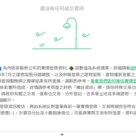
還沒有任何成交資訊
為內政部最新公布的實價登錄資料;
該數值為系統運算，詳細請看
說
020年7月之建物型態分類調整，以及申報登錄之建物型態、建物權狀登載
價查詢服務網之搜尋結果有所差異，請斟酌參考。
看看我們如何推估實價
關係影響所造成，詳情請參考頁面之粉色「備註資訊」欄。排除特殊交易
與政府有關之交易、僅車位交易、分件登記、含多筆土地或多棟建物、 交
復顯示。
價登錄資訊推估，再由系統比對當筆與前一筆實價登錄，交易明細完全吻
交總價)-1，計算百分比至小數點後兩位；可能與實際交易有所落差，資料