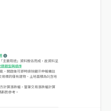
明
之「主要用途」資料推估而成，故資料呈
登錄類型與順序
功能，開啟後可即時排除顯示申報備註
易標的僅有建物、土地面積為0(含地
合方計算漲跌幅，當筆交易漲跌幅計算
請斟酌參考。