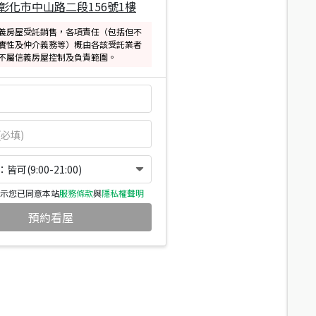
彰化市中山路二段156號1樓
義房屋受託銷售，各項責任（包括但不
實性及仲介義務等）概由各該受託業者
不屬信義房屋控制及負責範圍。
可(9:00-21:00)
示您已同意本站
服務條款
與
隱私權聲明
預約看屋