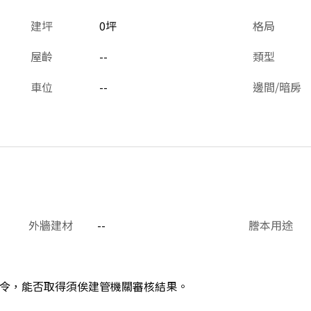
建坪
0坪
格局
屋齡
--
類型
車位
--
邊間/暗房
外牆建材
--
謄本用途
令，能否取得須俟建管機關審核結果。