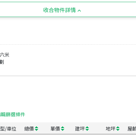
收合物件詳情
臨六米
劃
編輯篩選條件
型/車位
總價
單價
建坪
地坪
屋