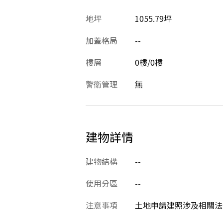
地坪
1055.79坪
加蓋格局
--
樓層
0樓/0樓
警衛管理
無
建物詳情
建物結構
--
使用分區
--
注意事項
土地申請建照涉及相關法