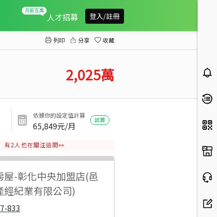
埤頭鄉豐崙段美田
人才招募
登入/註冊
列印
分享
收藏
2,025
萬
依據你的設定值計算
試算
65,849
元/月
有
2
人也在關注這間👀
房屋
-
彰化中央加盟店(邑
產經紀業有限公司)
7-833