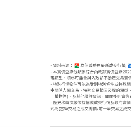
- 資料來源：
為信義房屋最新成交行情;
- 本實價登錄分類係綜合內政部實價登錄2
現類型、順序可能會與內政部不動產交易實
- 特殊行情物件可能為受到特別條件或特殊
中關係人間交易、特殊交易情況及標的類型、
上權物件)，及其他備註資訊，關閉後則會恢
- 歷史移轉次數依據信義成交行情及政府實
式為(當筆交易之成交總價/前一筆交易之成