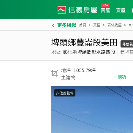
買屋
賣屋
更多相似
首頁
買屋
區域找屋
彰
埤頭鄉豐崙段美田
非信義
地址
彰化縣埤頭鄉彰水路四段
建坪
地坪
1055.79坪
主建物
--
細項
非信義物件