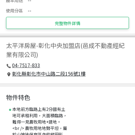
謄本用途
--
使用分區
--
完整物件詳情
太平洋房屋
-
彰化中央加盟店(邑成不動產經紀
業有限公司)
04-7517-833
彰化縣彰化市中山路二段156號1樓
物件特色
本地前方臨路上有2分國有土
地可承租利用，大面積臨路，
難得一見農牧用地+建地。
<br /> 農牧用地地勢平坦，屬
於山坡地保育區內的梯田形