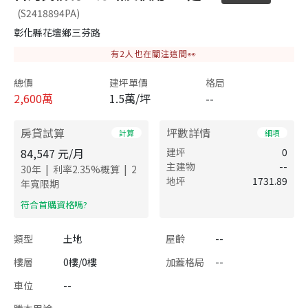
(S2418894PA)
彰化縣花壇鄉三芬路
有
2
人也在關注這間👀
總價
建坪單價
格局
2,600
萬
1.5萬/坪
--
房貸試算
坪數詳情
計算
細項
84,547
元/月
建坪
0
主建物
--
|
|
30
年
利率
2.35
%概算
2
地坪
1731.89
年寬限期
​符合首購資格嗎?
類型
土地
屋齡
--
樓層
0樓/0樓
加蓋格局
--
車位
--