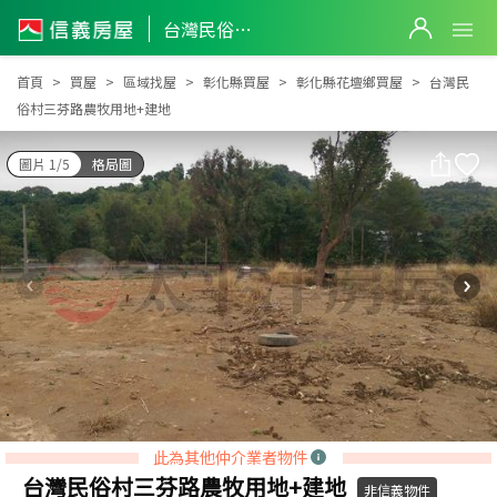
台灣民俗村三芬路農牧用地+建地
台灣民俗村三芬路農牧用地+建地
首頁
買屋
區域找屋
彰化縣買屋
彰化縣花壇鄉買屋
台灣民
俗村三芬路農牧用地+建地
圖片 1/5
格局圖
此為其他仲介業者物件
台灣民俗村三芬路農牧用地+建地
非信義物件