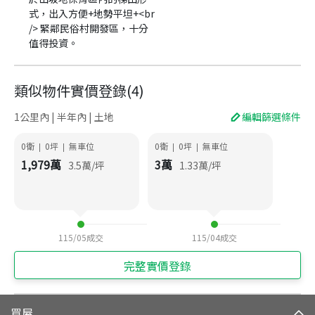
式，出入方便+地勢平坦+<br
/> 緊鄰民俗村開發區，十分
值得投資。
類似物件實價登錄
(
4
)
1公里內 | 半年內 | 土地
編輯篩選條件
0衛
0
坪
無車位
0衛
0
坪
無車位
|
|
|
|
1,979
萬
3
萬
3.5
萬/坪
1.33
萬/坪
115/05
成交
115/04
成交
完整實價登錄
買屋