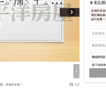
彰化縣
本物件非信
限於廣告真
自行負責，
聯絡時間：皆
按下按鈕表
1
/
2
紹，非物件本身。