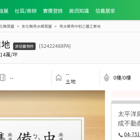
租屋
社區/商辦
實價登錄
房訊知識
信義居家
化縣買屋
彰化縣秀水鄉買屋
秀水鄉秀中街乙種工業地
業地
(S2422488PA)
非信義物件
14萬/坪
--
--
0樓/0樓
土地
太平洋
成不動
04-751