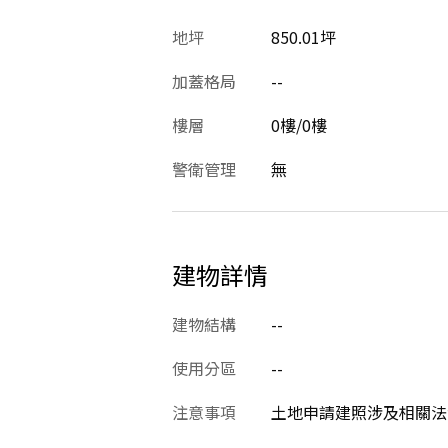
地坪
850.01坪
加蓋格局
--
樓層
0樓/0樓
警衛管理
無
建物詳情
建物結構
--
使用分區
--
注意事項
土地申請建照涉及相關法