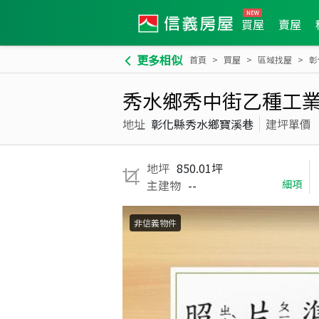
買屋
賣屋
更多相似
首頁
買屋
區域找屋
彰
秀水鄉秀中街乙種工
地址
彰化縣秀水鄉寶溪巷
建坪單價
地坪
850.01坪
主建物
--
細項
非信義物件