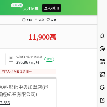
秀水鄉秀中街乙種工業地
人才招募
登入/註冊
列印
分享
收藏
11,900
萬
依據你的設定值計算
試算
386,967
元/月
有
7
人也在關注這間👀
房屋
-
彰化中央加盟店(邑
產經紀業有限公司)
7-833