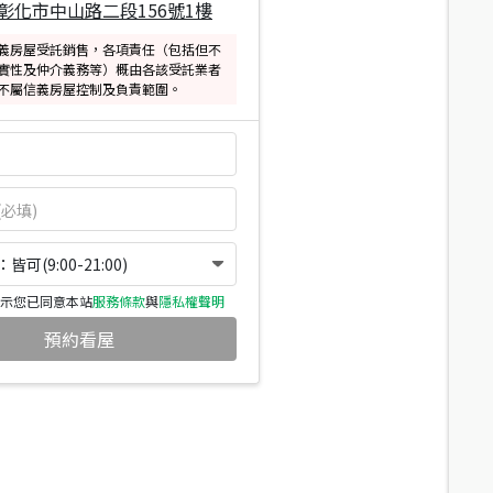
彰化市中山路二段156號1樓
義房屋受託銷售，各項責任（包括但不
實性及仲介義務等）概由各該受託業者
不屬信義房屋控制及負責範圍。
可(9:00-21:00)
示您已同意本站
服務條款
與
隱私權聲明
預約看屋