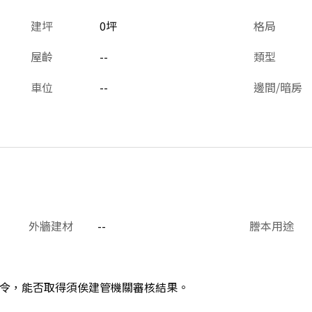
建坪
0坪
格局
屋齡
--
類型
車位
--
邊間/暗房
外牆建材
--
謄本用途
令，能否取得須俟建管機關審核結果。