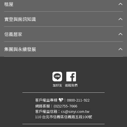
租屋
實登與房訊知識
信義居家
集團與永續發展
加好友
追蹤我們
客戶權益專線
：
0800-211-922
網路客服：
(02)2755-7666
客戶權益信箱：
cs@sinyi.com.tw
110 台北市信義區信義路五段100號