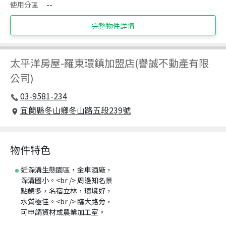
使用分區
--
完整物件詳情
太平洋房屋
-
羅東環鎮加盟店(譽誠不動產有限
公司)
03-9581-234
宜蘭縣冬山鄉冬山路五段239號
物件特色
近深溝生態園區，金車酒廠，
深溝國小。<br /> 周邊知名景
點頗多，名宿立林，環境好，
水質極佳。<br /> 臨大路旁，
可申請資材或農業加工室。