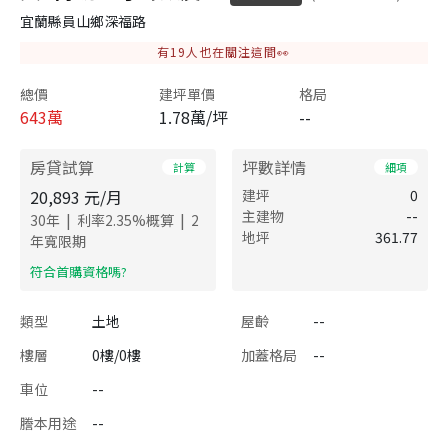
宜蘭縣員山鄉深福路
有
19
人也在關注這間👀
總價
建坪單價
格局
643
萬
1.78萬/坪
--
房貸試算
坪數詳情
計算
細項
20,893
元/月
建坪
0
主建物
--
|
|
30
年
利率
2.35
%概算
2
地坪
361.77
年寬限期
​符合首購資格嗎?
類型
土地
屋齡
--
樓層
0樓/0樓
加蓋格局
--
車位
--
謄本用途
--