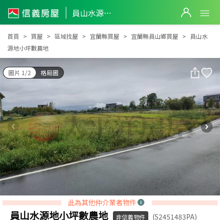
員山水源地小坪數農地
員山水源地小坪數農地
首頁
買屋
區域找屋
宜蘭縣買屋
宜蘭縣員山鄉買屋
員山水
源地小坪數農地
圖片 1/2
格局圖
此為其他仲介業者物件
員山水源地小坪數農地
(S2451483PA)
非信義物件