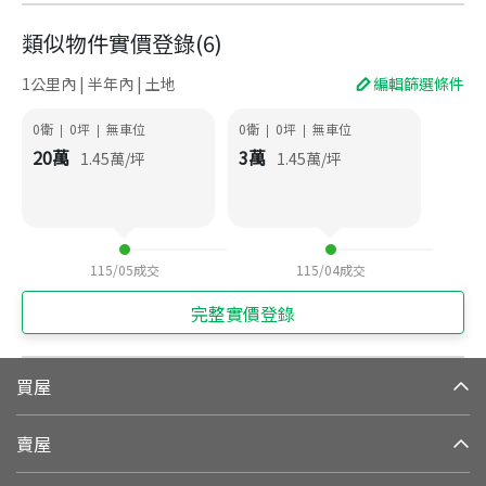
類似物件實價登錄
(
6
)
1公里內 | 半年內 | 土地
編輯篩選條件
0衛
0
坪
無車位
0衛
0
坪
無車位
|
|
|
|
20
萬
3
萬
1.45
萬/坪
1.45
萬/坪
115/05
成交
115/04
成交
完整實價登錄
買屋
賣屋