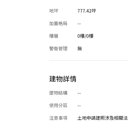
地坪
777.42坪
加蓋格局
--
樓層
0樓/0樓
警衛管理
無
建物詳情
建物結構
--
使用分區
--
注意事項
土地申請建照涉及相關法