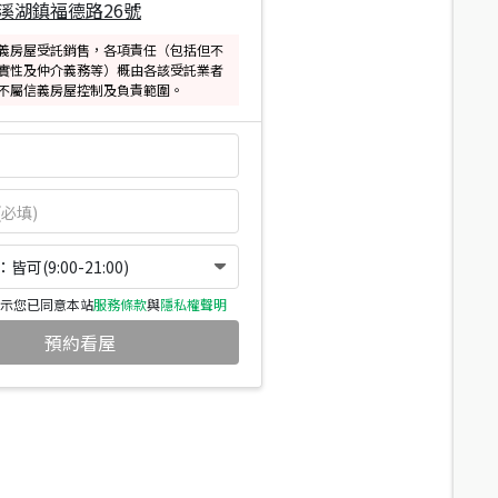
溪湖鎮福德路26號
義房屋受託銷售，各項責任（包括但不
實性及仲介義務等）概由各該受託業者
不屬信義房屋控制及負責範圍。
可(9:00-21:00)
示您已同意本站
服務條款
與
隱私權聲明
預約看屋