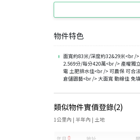
物件特色
面寬約83米/深度約32&29米<br />
2.569分/每分420萬<br /> 產權獨
電 土肥排水佳<br /> 可農保 可合
倉儲園藝<br /> 大面寬 動線佳 免
類似物件實價登錄
(
2
)
1公里內 | 半年內 | 土地