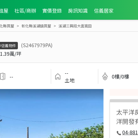
租屋
社區/商辦
實價登錄
房訊知識
信義居家
化縣買屋
彰化縣溪湖鎮買屋
溪湖三興段大面寬田
(S2467979PA)
非信義物件
1.39萬/坪
--
--
0樓/0樓
土地
太平洋
洋開發
04-881