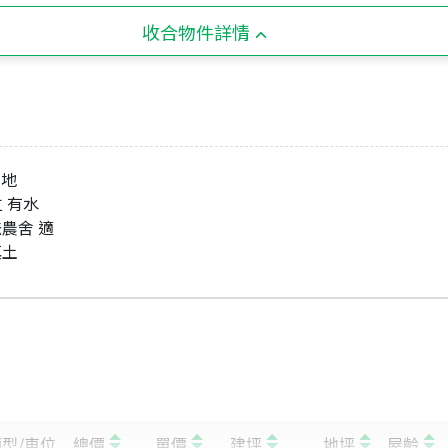
收合物件詳情
 地
立 有水
法農舍 適
填土