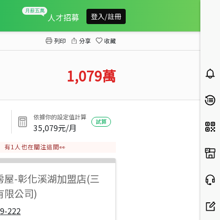
溪湖三興段大面寬田
人才招募
登入/註冊
列印
分享
收藏
1,079
萬
依據你的設定值計算
試算
35,079
元/月
有
1
人也在關注這間👀
房屋
-
彰化溪湖加盟店(三
有限公司)
9-222