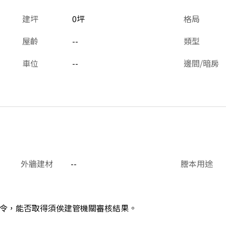
建坪
0坪
格局
屋齡
--
類型
車位
--
邊間/暗房
外牆建材
--
謄本用途
令，能否取得須俟建管機關審核結果。