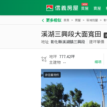
買屋
賣屋
更多相似
首頁
買屋
區域找屋
彰
溪湖三興段大面寬田
地址
彰化縣溪湖鎮三興段
建坪單價
地坪
777.42坪
主建物
--
細項
非信義物件