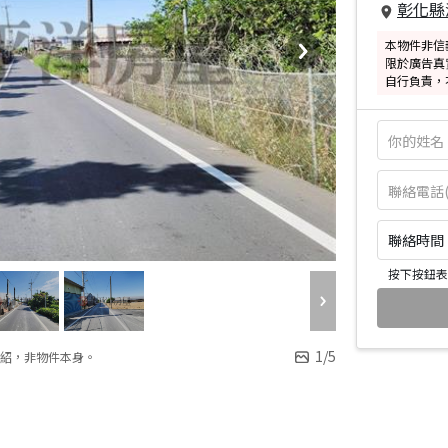
彰化縣
本物件非信
限於廣告真
自行負責，
聯絡時間：皆
按下按鈕表
1
/
5
紹，非物件本身。