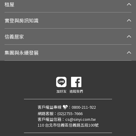
租屋
實登與房訊知識
信義居家
集團與永續發展
加好友
追蹤我們
客戶權益專線
：
0800-211-922
網路客服：
(02)2755-7666
客戶權益信箱：
cs@sinyi.com.tw
110 台北市信義區信義路五段100號