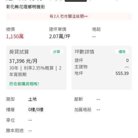
彰化縣花壇鄉明雅街
有
2
人也在關注這間👀
總價
建坪單價
格局
1,150
萬
2.07萬/坪
--
房貸試算
坪數詳情
計算
細項
37,396
元/月
建坪
0
主建物
--
|
|
30
年
利率
2.35
%概算
2
地坪
555.39
年寬限期
​符合首購資格嗎?
類型
土地
屋齡
--
樓層
0樓/0樓
加蓋格局
--
車位
--
謄本用途
--