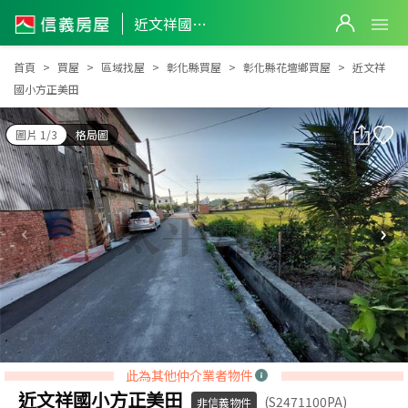
近文祥國小方正美田
近文祥國小方正美田
首頁
買屋
區域找屋
彰化縣買屋
彰化縣花壇鄉買屋
近文祥
國小方正美田
圖片 1/3
格局圖
此為其他仲介業者物件
近文祥國小方正美田
(S2471100PA)
非信義物件