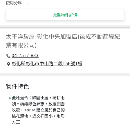
使用分區
--
完整物件詳情
太平洋房屋
-
彰化中央加盟店(邑成不動產經紀
業有限公司)
04-7517-833
彰化縣彰化市中山路二段156號1樓
物件特色
此地適合：歸園田居，晴耕雨
讀。編織綠色夢想，放縱田園
牧歌，<br /> 建立屬於自己的
桃花源地。近文祥國小，地形
方正