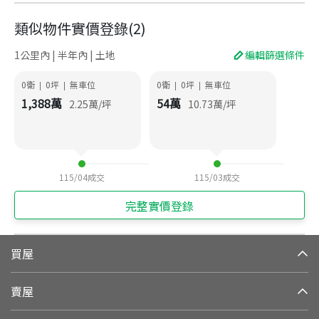
類似物件實價登錄
(
2
)
1公里內 | 半年內 | 土地
編輯篩選條件
0衛
0
坪
無車位
0衛
0
坪
無車位
|
|
|
|
1,388
萬
54
萬
2.25
萬/坪
10.73
萬/坪
115/04
成交
115/03
成交
完整實價登錄
買屋
賣屋