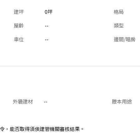
建坪
0坪
格局
屋齡
--
類型
車位
--
邊間/暗房
外牆建材
--
謄本用途
令，能否取得須俟建管機關審核結果。