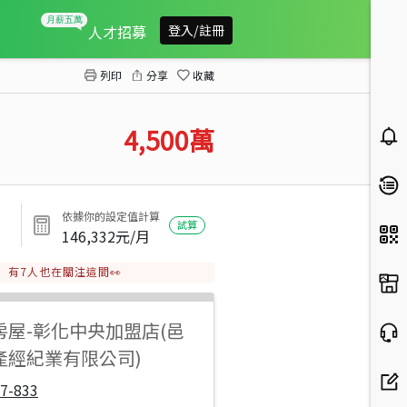
花壇虎山街農地+建地
人才招募
登入/註冊
列印
分享
收藏
4,500
萬
依據你的設定值計算
試算
146,332
元/月
有
7
人也在關注這間👀
房屋
-
彰化中央加盟店(邑
產經紀業有限公司)
7-833