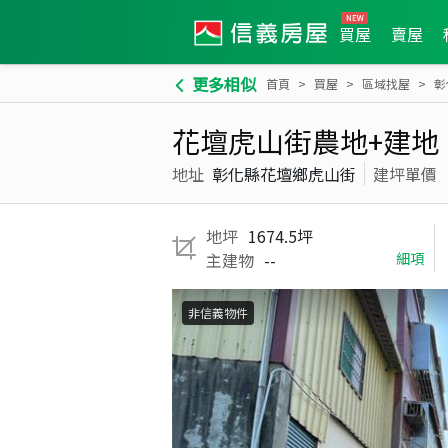
買屋
賣屋
更多相似
首頁
買屋
區域找屋
彰
花壇虎山街農地+建地
地址
彰化縣花壇鄉虎山街
建坪單價
地坪
1674.5坪
主建物
--
細項
非信義物件