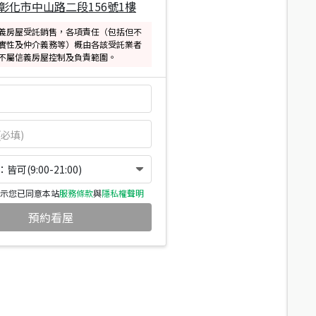
彰化市中山路二段156號1樓
義房屋受託銷售，各項責任（包括但不
實性及仲介義務等）概由各該受託業者
不屬信義房屋控制及負責範圍。
可(9:00-21:00)
示您已同意本站
服務條款
與
隱私權聲明
預約看屋