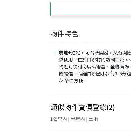
物件特色
農地+建地，可合法開發，又有開
供使用。位於白沙村的熱鬧區域，<br
附近有便利商店萊爾富、全聯商場
機能佳。距離白沙國小步行3-5分鐘
/> 學區方便。
類似物件實價登錄
(
2
)
1公里內 | 半年內 | 土地