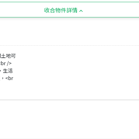
收合物件詳情
闊土地可
 />
，生活
，<br