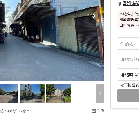
彰化縣
本物件非信
限於廣告真
自行負責，
聯絡時間：皆
按下按鈕表
1
/
6
紹，非物件本身。