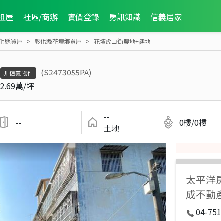
租屋
社區/商辦
實價登錄
房訊知識
信義居家
化縣買屋
彰化縣花壇鄉買屋
花壇虎山街農地+建地
(S2473055PA)
非信義物件
2.69萬/坪
--
--
0樓/0樓
土地
太平洋
成不動
04-751