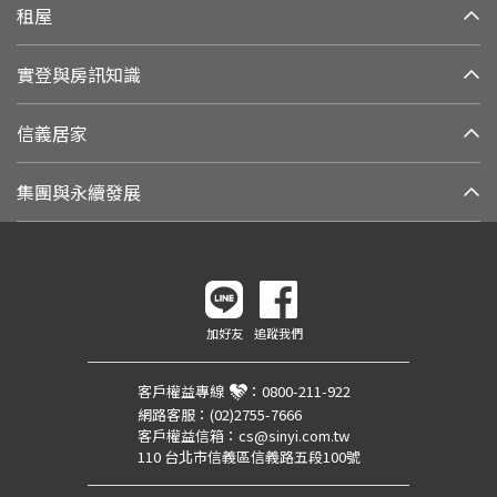
租屋
實登與房訊知識
信義居家
集團與永續發展
加好友
追蹤我們
客戶權益專線
：
0800-211-922
網路客服：
(02)2755-7666
客戶權益信箱：
cs@sinyi.com.tw
110 台北市信義區信義路五段100號