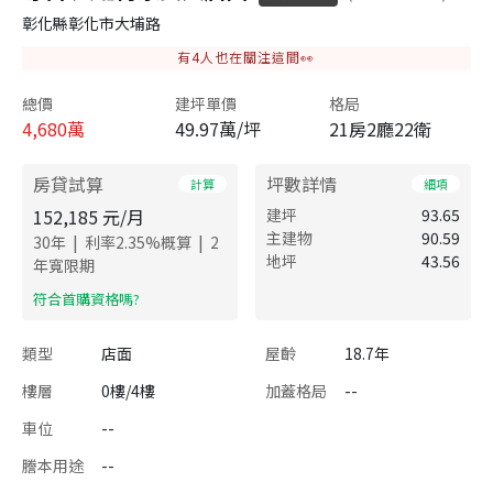
彰化縣彰化市大埔路
有
4
人也在關注這間👀
總價
建坪單價
格局
4,680
萬
49.97萬/坪
21房2廳22衛
房貸試算
坪數詳情
計算
細項
152,185
元/月
建坪
93.65
主建物
90.59
|
|
30
年
利率
2.35
%概算
2
地坪
43.56
年寬限期
​符合首購資格嗎?
類型
店面
屋齡
18.7年
樓層
0樓/4樓
加蓋格局
--
車位
--
謄本用途
--