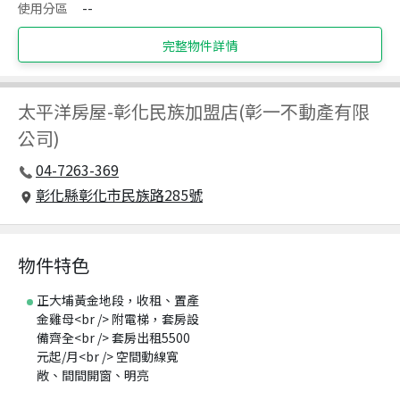
使用分區
--
完整物件詳情
太平洋房屋
-
彰化民族加盟店(彰一不動產有限
公司)
04-7263-369
彰化縣彰化市民族路285號
物件特色
正大埔黃金地段，收租、置產
金雞母<br /> 附電梯，套房設
備齊全<br /> 套房出租5500
元起/月<br /> 空間動線寬
敞、間間開窗、明亮