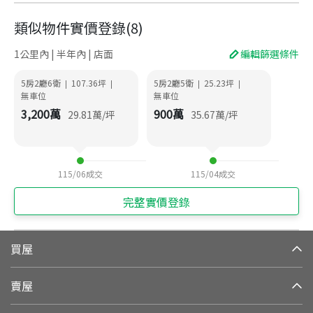
類似物件實價登錄
(
8
)
1公里內 | 半年內 | 店面
編輯篩選條件
5房2廳6衛
107.36
坪
5房2廳5衛
25.23
坪
|
|
|
|
無車位
無車位
3,200
萬
900
萬
29.81
萬/坪
35.67
萬/坪
115/06
成交
115/04
成交
完整實價登錄
買屋
賣屋