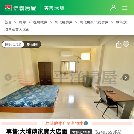
專售:大埔傳家寶大店面
專售:大埔傳家寶大店面
首頁
買屋
區域找屋
彰化縣買屋
彰化縣彰化市買屋
專售:大
埔傳家寶大店面
圖片 1/13
格局圖
此為其他仲介業者物件
專售:大埔傳家寶大店面
(S2493593PA)
非信義物件