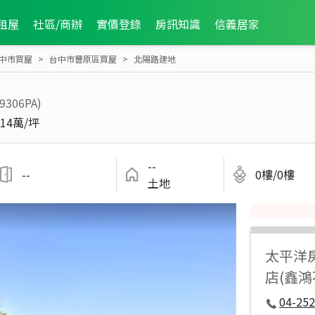
租屋
社區/商辦
實價登錄
房訊知識
信義居家
中市買屋
台中市豐原區買屋
北陽路建地
9306PA)
14萬/坪
--
--
0樓/0樓
土地
太平洋
店(鑫
04-252