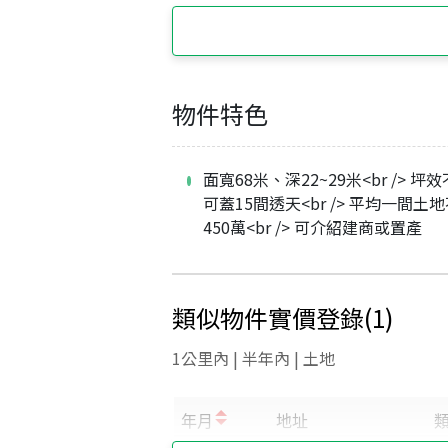
物件特色
面寬68米、深22~29米<br /> 坪
可蓋15間透天<br /> 平均一間土
450萬<br /> 可介紹建商或置產
類似物件實價登錄
(
1
)
1公里內 | 半年內 | 土地