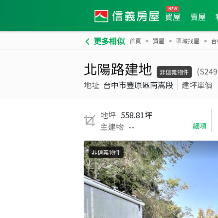
買屋
賣屋
更多相似
首頁
買屋
區域找屋
台
北陽路建地
(S249
非信義物件
地址
台中市豐原區南嵩段
建坪單價
地坪
558.81坪
主建物
--
細項
非信義物件