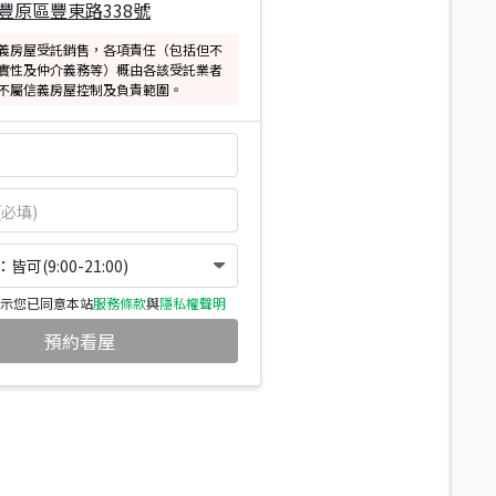
豐原區豐東路338號
義房屋受託銷售，各項責任（包括但不
實性及仲介義務等）概由各該受託業者
不屬信義房屋控制及負責範圍。
可(9:00-21:00)
示您已同意本站
服務條款
與
隱私權聲明
預約看屋