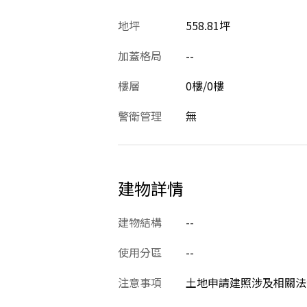
地坪
558.81坪
加蓋格局
--
樓層
0樓/0樓
警衛管理
無
建物詳情
建物結構
--
使用分區
--
注意事項
土地申請建照涉及相關法