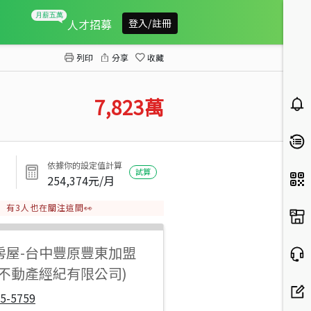
北陽路建地
人才招募
登入/註冊
列印
分享
收藏
7,823
萬
依據你的設定值計算
試算
254,374
元/月
有
3
人也在關注這間👀
房屋
-
台中豐原豐東加盟
鴻不動產經紀有限公司)
5-5759