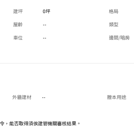
建坪
0坪
格局
屋齡
--
類型
車位
--
邊間/暗房
外牆建材
--
謄本用途
令，能否取得須俟建管機關審核結果。