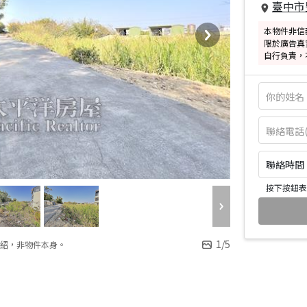
臺中市
本物件非信
限於廣告真
自行負責，
聯絡時間：皆
按下按鈕表
1
/
5
紹，非物件本身。