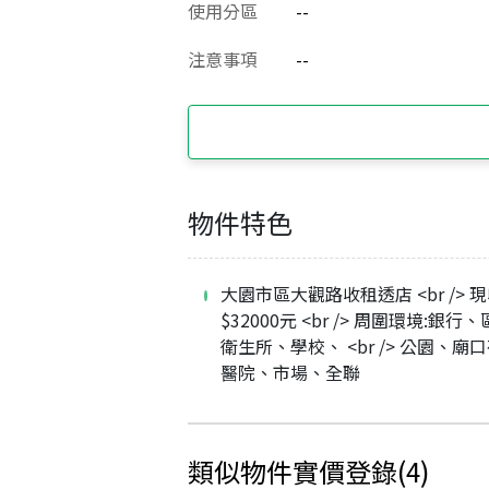
使用分區
--
注意事項
--
物件特色
大園市區大觀路收租透店 <br /> 
$32000元 <br /> 周圍環境:銀行
衛生所、學校、 <br /> 公園、廟
醫院、市場、全聯
類似物件實價登錄
(
4
)