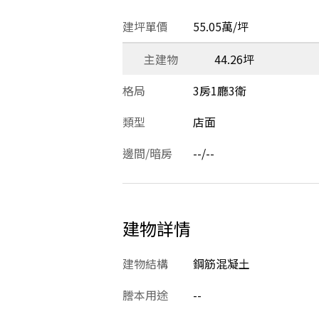
建坪單價
55.05萬/坪
主建物
44.26坪
格局
3房1廳3衛
類型
店面
邊間/暗房
--/--
建物詳情
建物結構
鋼筋混凝土
謄本用途
--