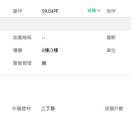
建坪
59.04坪
詳情
地坪
加蓋格局
--
屋齡
樓層
0樓/3樓
車位
警衛管理
無
外牆建材
二丁掛
該層戶數