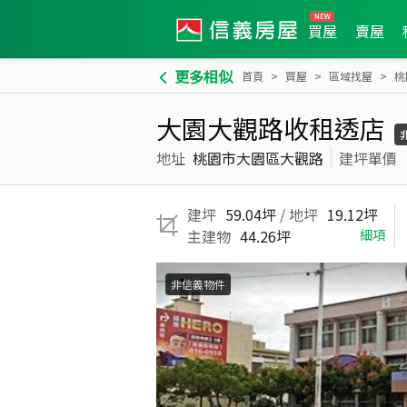
買屋
賣屋
更多相似
首頁
買屋
區域找屋
桃
大園大觀路收租透店
地址
桃園市大園區大觀路
建坪單價
建坪
59.04坪
/ 地坪
19.12坪
主建物
44.26坪
細項
非信義物件