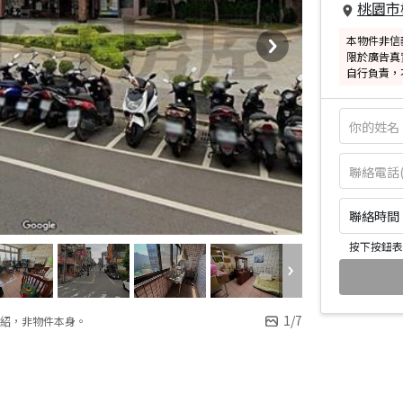
桃園市
本物件非信
限於廣告真
自行負責，
聯絡時間：皆
按下按鈕表
1
/
7
紹，非物件本身。