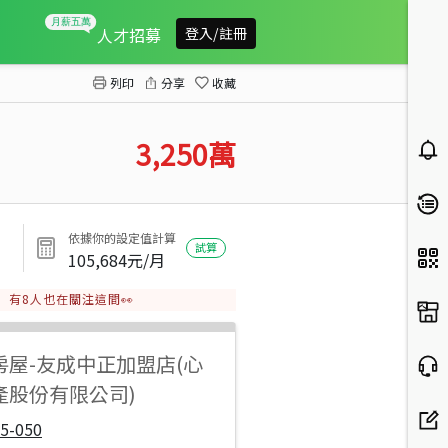
大園大觀路收租透店
人才招募
登入/註冊
列印
分享
收藏
3,250
萬
依據你的設定值計算
試算
105,684
元/月
有
8
人也在關注這間👀
房屋
-
友成中正加盟店(心
產股份有限公司)
5-050