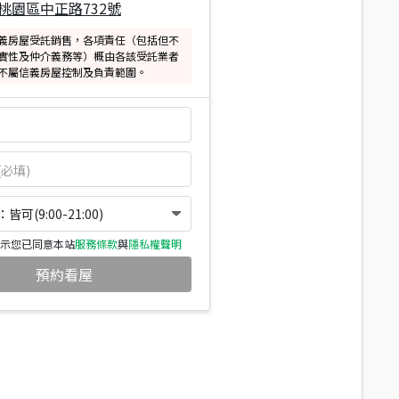
桃園區中正路732號
義房屋受託銷售，各項責任（包括但不
實性及仲介義務等）概由各該受託業者
不屬信義房屋控制及負責範圍。
可(9:00-21:00)
示您已同意本站
服務條款
與
隱私權聲明
預約看屋