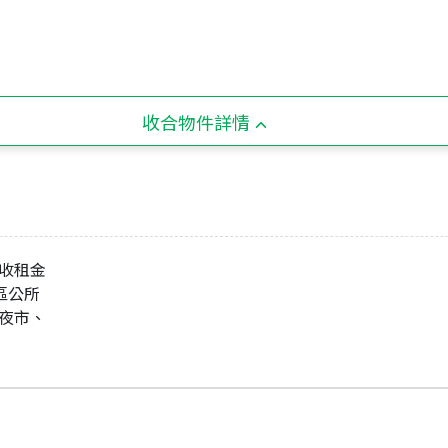
收合物件詳情
現收租金
、區公所
口夜市、