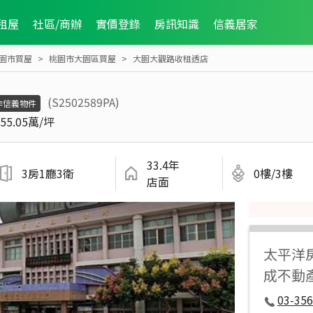
租屋
社區/商辦
實價登錄
房訊知識
信義居家
園市買屋
桃園市大園區買屋
大園大觀路收租透店
(S2502589PA)
非信義物件
55.05萬/坪
33.4年
3房1廳3衛
0樓/3樓
店面
太平洋
成不動
03-356