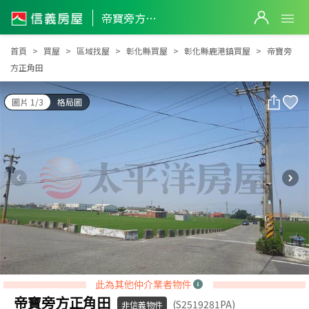
帝寶旁方正角田
帝寶旁方正角田
首頁
買屋
區域找屋
彰化縣買屋
彰化縣鹿港鎮買屋
帝寶旁
方正角田
圖片 1/3
格局圖
此為其他仲介業者物件
帝寶旁方正角田
(S2519281PA)
非信義物件