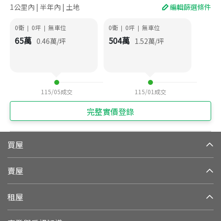
1公里內 | 半年內 | 土地
編輯篩選條件
0衛
0
坪
無車位
0衛
0
坪
無車位
|
|
|
|
65
萬
504
萬
0.46
萬/坪
1.52
萬/坪
115/05
成交
115/01
成交
完整實價登錄
買屋
賣屋
租屋