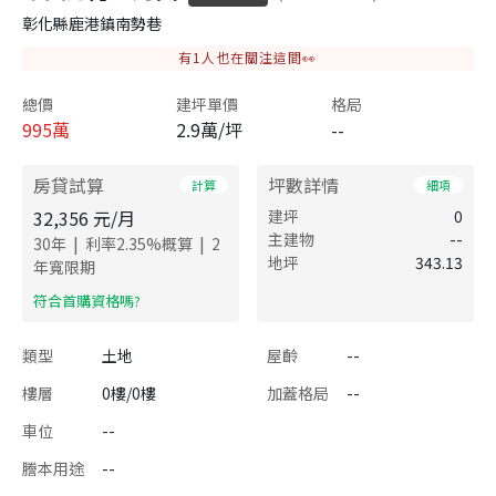
彰化縣鹿港鎮南勢巷
有
1
人也在關注這間👀
總價
建坪單價
格局
995
萬
2.9萬/坪
--
房貸試算
坪數詳情
計算
細項
32,356
元/月
建坪
0
主建物
--
|
|
30
年
利率
2.35
%概算
2
地坪
343.13
年寬限期
​符合首購資格嗎?
類型
土地
屋齡
--
樓層
0樓/0樓
加蓋格局
--
車位
--
謄本用途
--