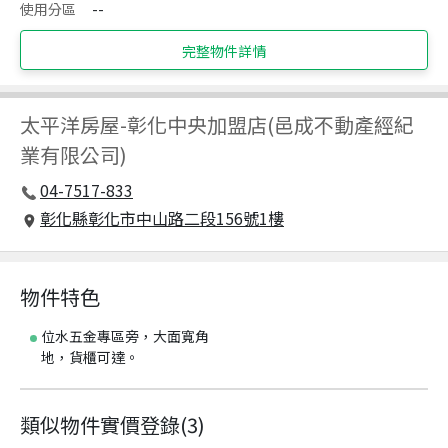
使用分區
--
完整物件詳情
太平洋房屋
-
彰化中央加盟店(邑成不動產經紀
業有限公司)
04-7517-833
彰化縣彰化市中山路二段156號1樓
物件特色
位水五金專區旁，大面寬角
地，貨櫃可達。
類似物件實價登錄
(
3
)