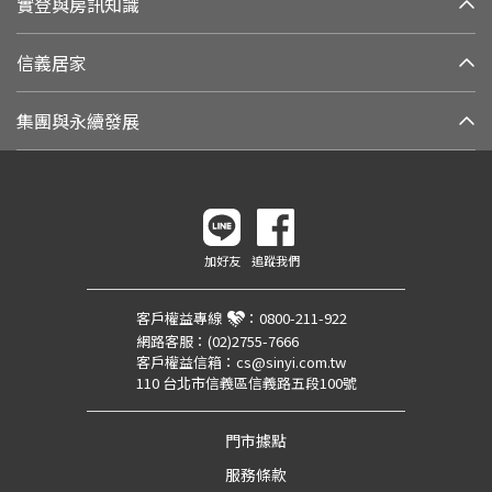
實登與房訊知識
信義居家
集團與永續發展
加好友
追蹤我們
客戶權益專線
：
0800-211-922
網路客服：
(02)2755-7666
客戶權益信箱：
cs@sinyi.com.tw
110 台北市信義區信義路五段100號
門市據點
服務條款