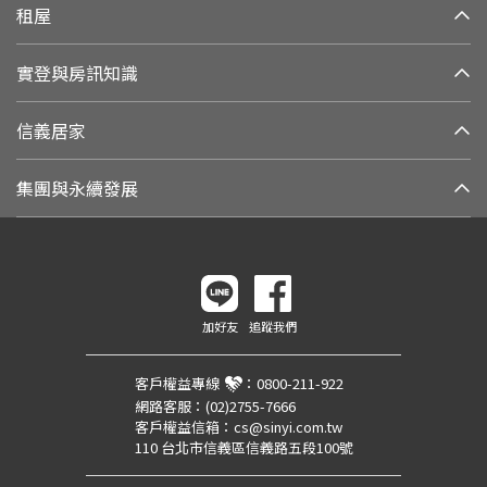
租屋
實登與房訊知識
信義居家
集團與永續發展
加好友
追蹤我們
客戶權益專線
：
0800-211-922
網路客服：
(02)2755-7666
客戶權益信箱：
cs@sinyi.com.tw
110 台北市信義區信義路五段100號