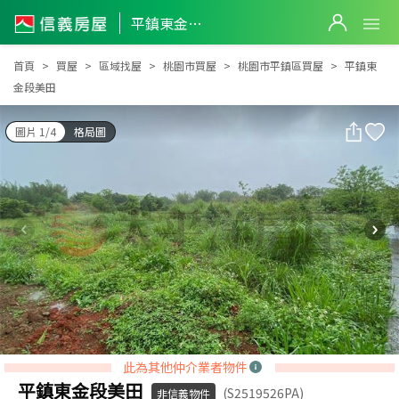
平鎮東金段美田
平鎮東金段美田
首頁
買屋
區域找屋
桃園市買屋
桃園市平鎮區買屋
平鎮東
金段美田
圖片 1/4
格局圖
此為其他仲介業者物件
平鎮東金段美田
(S2519526PA)
非信義物件