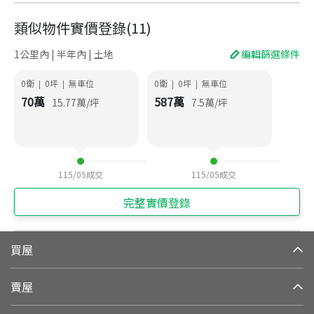
類似物件實價登錄
(
11
)
1公里內 | 半年內 | 土地
編輯篩選條件
0衛
0
坪
無車位
0衛
0
坪
無車位
|
|
|
|
70
萬
587
萬
15.77
萬/坪
7.5
萬/坪
115/05
成交
115/05
成交
完整實價登錄
買屋
賣屋