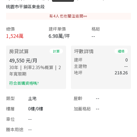
桃園市平鎮區東金段
有
4
人也在關注這間👀
總價
建坪單價
格局
1,524
萬
6.98萬/坪
--
房貸試算
坪數詳情
計算
細項
49,550
元/月
建坪
0
主建物
--
|
|
30
年
利率
2.35
%概算
2
地坪
218.26
年寬限期
​符合首購資格嗎?
類型
土地
屋齡
--
樓層
0樓/0樓
加蓋格局
--
車位
--
謄本用途
--