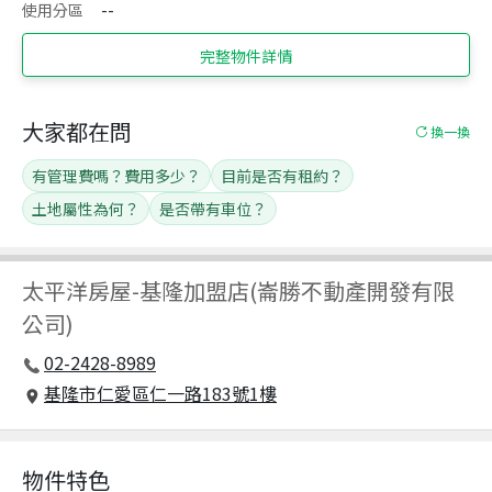
使用分區
--
完整物件詳情
大家都在問
換一換
有管理費嗎？費用多少？
目前是否有租約？
土地屬性為何？
是否帶有車位？
太平洋房屋
-
基隆加盟店(崙勝不動產開發有限
公司)
02-2428-8989
基隆市仁愛區仁一路183號1樓
物件特色