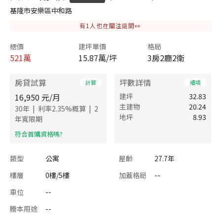
基隆市安樂區中和路
有
1
人也在關注這間👀
總價
建坪單價
格局
521
萬
15.87萬/坪
3房2廳2衛
房貸試算
坪數詳情
計算
細項
16,950
元/月
建坪
32.83
主建物
20.24
|
|
30
年
利率
2.35
%概算
2
地坪
8.93
年寬限期
​符合首購資格嗎?
類型
公寓
屋齡
27.7年
樓層
0樓/5樓
加蓋格局
--
車位
--
謄本用途
--