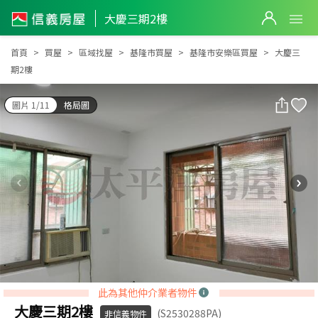
大慶三期2樓
大慶三期2樓
首頁
買屋
區域找屋
基隆市買屋
基隆市安樂區買屋
大慶三
期2樓
圖片 1/11
格局圖
此為其他仲介業者物件
大慶三期2樓
(S2530288PA)
非信義物件