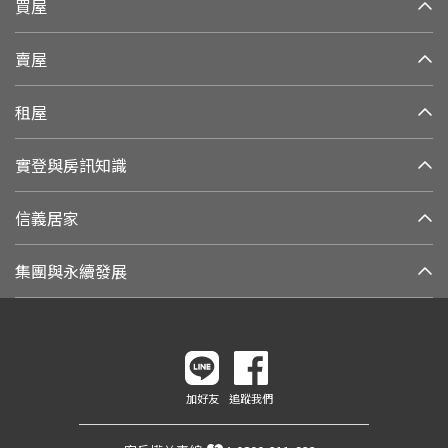
買屋
賣屋
租屋
實登與房訊知識
信義居家
集團與永續發展
加好友
追蹤我們