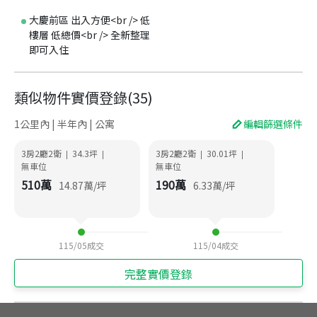
大慶前區 出入方便<br /> 低
樓層 低總價<br /> 全新整理
即可入住
類似物件實價登錄
(
35
)
1公里內 | 半年內 | 公寓
編輯篩選條件
3房2廳2衛
34.3
坪
3房2廳2衛
30.01
坪
|
|
|
|
無車位
無車位
510
萬
190
萬
14.87
萬/坪
6.33
萬/坪
115/05
成交
115/04
成交
完整實價登錄