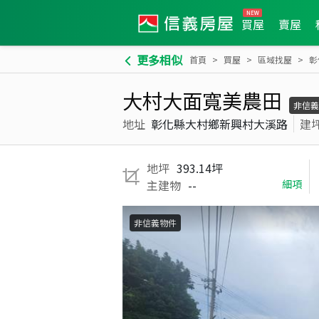
買屋
賣屋
更多相似
首頁
買屋
區域找屋
彰
大村大面寬美農田
非信義
地址
彰化縣大村鄉新興村大溪路
建
地坪
393.14坪
主建物
--
細項
非信義物件