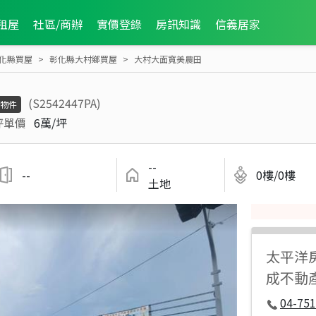
租屋
社區/商辦
實價登錄
房訊知識
信義居家
化縣買屋
彰化縣大村鄉買屋
大村大面寬美農田
(S2542447PA)
物件
坪單價
6萬/坪
--
--
0樓/0樓
土地
太平洋
成不動
04-751