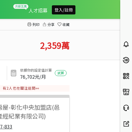
大村大面寬美農田
人才招募
登入/註冊
列印
分享
收藏
2,359
萬
依據你的設定值計算
試算
76,702
元/月
有
2
人也在關注這間👀
房屋
-
彰化中央加盟店(邑
產經紀業有限公司)
7-833