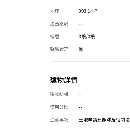
地坪
393.14坪
加蓋格局
--
樓層
0樓/0樓
警衛管理
無
建物詳情
建物結構
--
使用分區
--
注意事項
土地申請建照涉及相關法