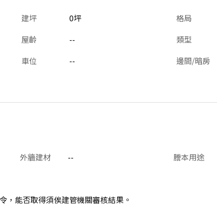
建坪
0坪
格局
屋齡
--
類型
車位
--
邊間/暗房
外牆建材
--
謄本用途
令，能否取得須俟建管機關審核結果。