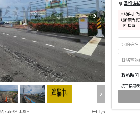
彰化縣
本物件非信
限於廣告真
自行負責，
聯絡時間：皆
按下按鈕表
1
/
6
紹，非物件本身。