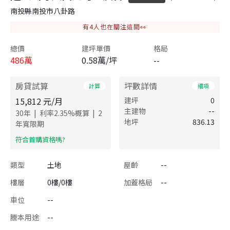
南投縣南投市八卦路
有
4
人也在關注這間👀
總價
建坪單價
格局
486
萬
0.58萬/坪
--
房貸試算
坪數詳情
計算
細項
15,812
元/月
建坪
0
主建物
--
|
|
30
年
利率
2.35
%概算
2
地坪
836.13
年寬限期
​符合首購資格嗎?
類型
土地
屋齡
--
樓層
0樓/0樓
加蓋格局
--
車位
--
謄本用途
--