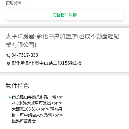
使用分區
--
完整物件詳情
太平洋房屋
-
彰化中央加盟店(邑成不動產經紀
業有限公司)
04-7517-833
彰化縣彰化市中山路二段156號1樓
物件特色
南投鳳山寺前八卦路一彎<br
/> 8米路大貨車可進出<br />
大面寬106.5米<br /> 現有果
樹，可申請自來水及電<br />
臨路可蓋農舍