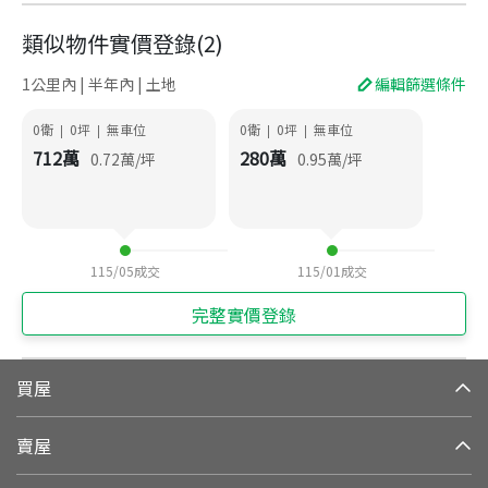
類似物件實價登錄
(
2
)
1公里內 | 半年內 | 土地
編輯篩選條件
0衛
0
坪
無車位
0衛
0
坪
無車位
|
|
|
|
712
萬
280
萬
0.72
萬/坪
0.95
萬/坪
115/05
成交
115/01
成交
完整實價登錄
買屋
賣屋