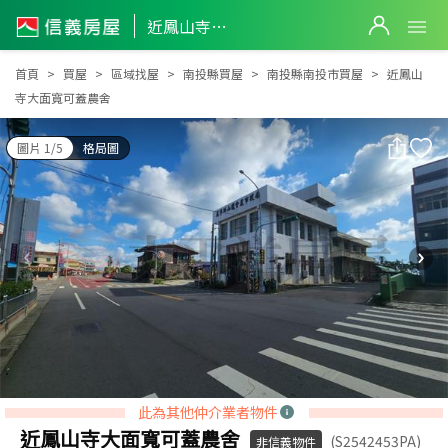
近鳳山寺大面寬可蓋農舍
近鳳山寺大面寬可蓋農舍
首頁
買屋
區域找屋
南投縣買屋
南投縣南投市買屋
近鳳山
寺大面寬可蓋農舍
圖片 1/5
格局圖
此為其他仲介業者物件
近鳳山寺大面寬可蓋農舍
(S2542453PA)
非信義物件