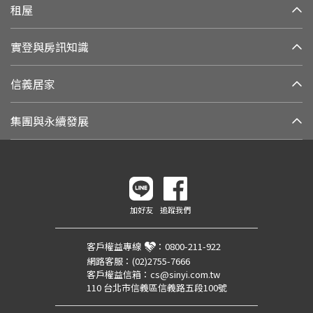
租屋
實登與房訊知識
信義居家
集團與永續發展
加好友
追蹤我們
客戶權益專線
：
0800-211-922
網路客服：
(02)2755-7666
客戶權益信箱：
cs@sinyi.com.tw
110 台北市信義區信義路五段100號