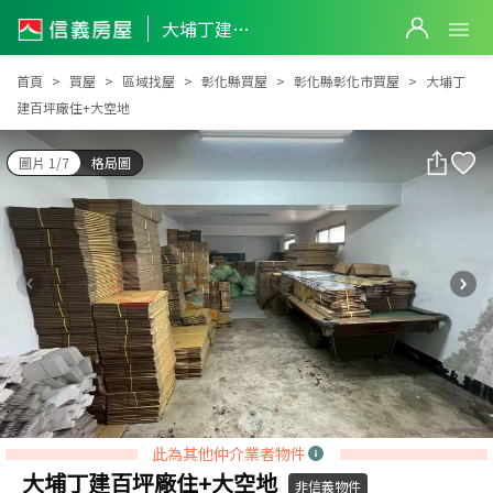
大埔丁建百坪廠住+大空地
大埔丁建百坪廠住+大空地
首頁
買屋
區域找屋
彰化縣買屋
彰化縣彰化市買屋
大埔丁
建百坪廠住+大空地
圖片 1/7
格局圖
此為其他仲介業者物件
大埔丁建百坪廠住+大空地
非信義物件