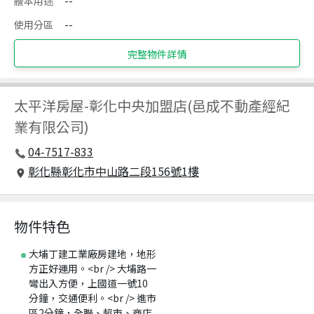
謄本用途
--
使用分區
--
完整物件詳情
太平洋房屋
-
彰化中央加盟店(邑成不動產經紀
業有限公司)
04-7517-833
彰化縣彰化市中山路二段156號1樓
物件特色
大埔丁建工業廠房建地，地形
方正好運用。<br /> 大埔路一
彎出入方便，上國道一號10
分鐘，交通便利。<br /> 進市
區2分鐘，全聯、超市、商店