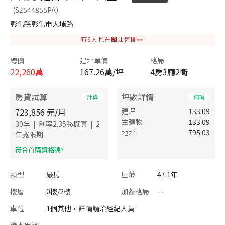
(S2544855PA)
彰化縣彰化市大埔路
有
6
人也在關注這間👀
總價
建坪單價
格局
22,260
萬
167.26萬/坪
4房3廳2衛
房貸試算
坪數詳情
計算
細項
723,856
元/月
建坪
133.09
主建物
133.09
|
|
30
年
利率
2.35
%概算
2
地坪
795.03
年寬限期
​符合首購資格嗎?
類型
廠房
屋齡
47.1年
樓層
0樓/2樓
加蓋格局
--
車位
1個其他，詳情請洽經紀人員