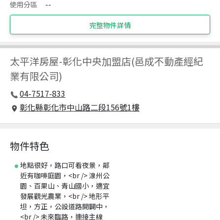
使用分區
--
完整物件詳情
太平洋房屋
-
彰化中央加盟店(邑成不動產經紀
業有限公司)
04-7517-833
彰化縣彰化市中山路二段156號1樓
物件特色
地點很好，路口可看夜景，鄰
近有咖啡庭園，<br /> 湶州公
園、百果山、青山國小，適宜
發展觀光農業，<br /> 地形平
坦，方正，公設道路開闢中，
<br /> 未來臨路，連接主線