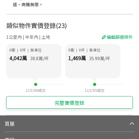
道，商機無限。
類似物件實價登錄
(
23
)
1公里內 | 半年內 | 土地
編輯篩選條件
0衛
0
坪
無車位
0衛
0
坪
無車位
|
|
|
|
4,042
萬
1,469
萬
38.8
萬/坪
35.99
萬/坪
115/06
成交
115/05
成交
完整實價登錄
買屋