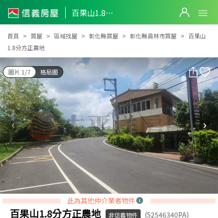
百果山1.8分方正農地
百果山1.8分方正農地
首頁
買屋
區域找屋
彰化縣買屋
彰化縣員林市買屋
百果山
1.8分方正農地
圖片 1/7
格局圖
此為其他仲介業者物件
百果山1.8分方正農地
(S2546340PA)
非信義物件