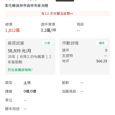
彰化縣員林市員林市泉洲巷
有
2
人也在關注這間👀
總價
建坪單價
格局
1,812
萬
3.2萬/坪
--
房貸試算
坪數詳情
計算
細項
58,939
元/月
建坪
0
主建物
--
|
|
30
年
利率
2.35
%概算
2
地坪
566.29
年寬限期
​符合首購資格嗎?
類型
土地
屋齡
--
樓層
0樓/0樓
加蓋格局
--
車位
--
謄本用途
--