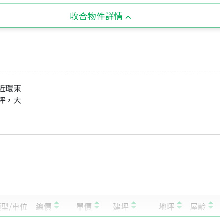
收合物件詳情
近環東
足坪，大