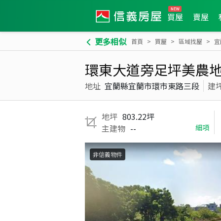
買屋
賣屋
更多相似
首頁
買屋
區域找屋
宜
環東大道旁足坪美農
地址
宜蘭縣宜蘭市環市東路三段
建
地坪
803.22坪
主建物
--
細項
非信義物件