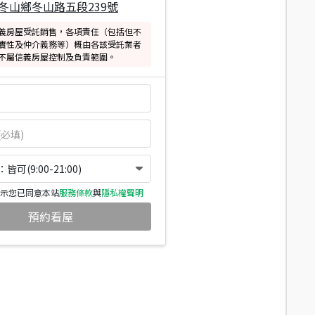
冬山鄉冬山路五段239號
義房屋受託銷售，各項責任（包括但不
實性及仲介義務等）概由各該受託業者
不屬信義房屋控制及負責範圍。
可(9:00-21:00)
示您已同意本站
服務條款
與
隱私權聲明
預約看屋