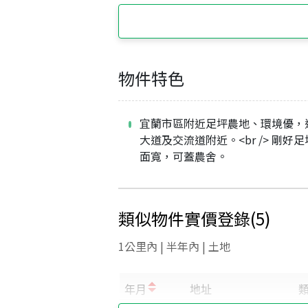
物件特色
宜蘭市區附近足坪農地、環境優，
大道及交流道附近。<br /> 剛好
面寬，可蓋農舍。
類似物件實價登錄
(
5
)
1公里內 | 半年內 | 土地