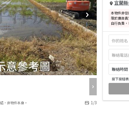
宜蘭縣
本物件非信
限於廣告真
自行負責，
聯絡時間：皆
按下按鈕表
1
/
3
紹，非物件本身。