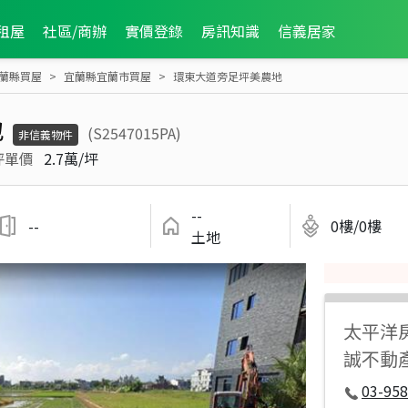
租屋
社區/商辦
實價登錄
房訊知識
信義居家
蘭縣買屋
宜蘭縣宜蘭市買屋
環東大道旁足坪美農地
地
(S2547015PA)
非信義物件
坪單價
2.7萬/坪
--
--
0樓/0樓
土地
太平洋
誠不動
03-958