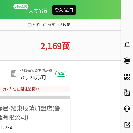
環東大道旁足坪美農地
人才招募
登入/註冊
列印
分享
收藏
2,169
萬
依據你的設定值計算
試算
70,524
元/月
有
2
人也在關注這間👀
房屋
-
羅東環鎮加盟店(譽
產有限公司)
1-234