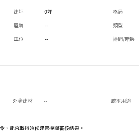
建坪
0坪
格局
屋齡
--
類型
車位
--
邊間/暗房
外牆建材
--
謄本用途
令，能否取得須俟建管機關審核結果。