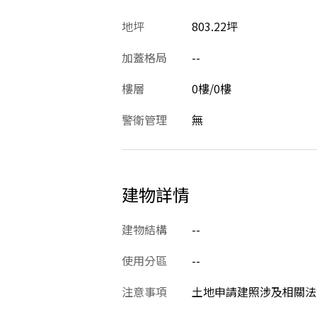
地坪
803.22坪
加蓋格局
--
樓層
0樓/0樓
警衛管理
無
建物詳情
建物結構
--
使用分區
--
注意事項
土地申請建照涉及相關法