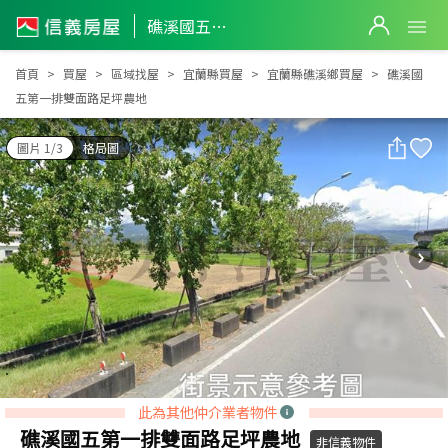
礁溪國五第一排雙面路足坪農地
礁溪國五第一排雙面路足坪農地
首頁
買屋
區域找屋
宜蘭縣買屋
宜蘭縣礁溪鄉買屋
礁溪國
五第一排雙面路足坪農地
圖片 1/3
格局圖
此為其他仲介業者物件
礁溪國五第一排雙面路足坪農地
非信義物件