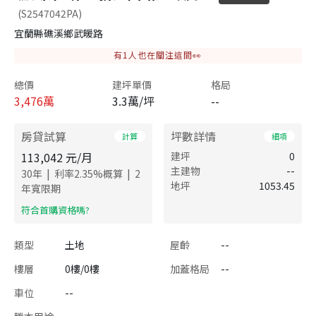
(S2547042PA)
宜蘭縣礁溪鄉武暖路
有
1
人也在關注這間👀
總價
建坪單價
格局
3,476
萬
3.3萬/坪
--
房貸試算
坪數詳情
計算
細項
113,042
元/月
建坪
0
主建物
--
|
|
30
年
利率
2.35
%概算
2
地坪
1053.45
年寬限期
​符合首購資格嗎?
類型
土地
屋齡
--
樓層
0樓/0樓
加蓋格局
--
車位
--