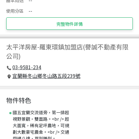
謄本用途
--
使用分區
--
完整物件詳情
太平洋房屋
-
羅東環鎮加盟店(譽誠不動產有限
公司)
03-9581-234
宜蘭縣冬山鄉冬山路五段239號
物件特色
國五宜蘭交流道旁，第一排超
視野景觀，雙面路。<br /> 超
大面寬，稀有足坪農地，可規
劃大數豪宅農舍。<br /> 交通
四通八達，買到賺到。