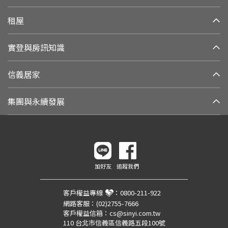
租屋
實登與房訊知識
信義居家
集團與永續發展
加好友
追蹤我們
客戶權益專線
：
0800-211-922
網路客服：
(02)2755-7666
客戶權益信箱：
cs@sinyi.com.tw
110 台北市信義區信義路五段100號