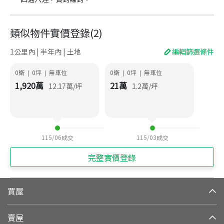
類似物件實價登錄
(
2
)
1公里內 | 半年內 | 土地
編輯篩選條件
0衛
0
坪
無車位
0衛
0
坪
無車位
|
|
|
|
1,920
萬
21
萬
12.17
萬/坪
1.2
萬/坪
115/06
成交
115/03
成交
完整實價登錄
買屋
賣屋