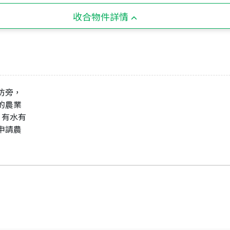
收合物件詳情
防旁，
過的農業
，有水有
可申請農