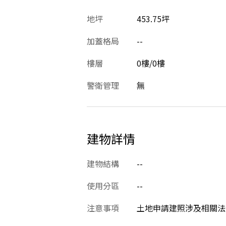
地坪
453.75坪
加蓋格局
--
樓層
0樓/0樓
警衛管理
無
建物詳情
建物結構
--
使用分區
--
注意事項
土地申請建照涉及相關法