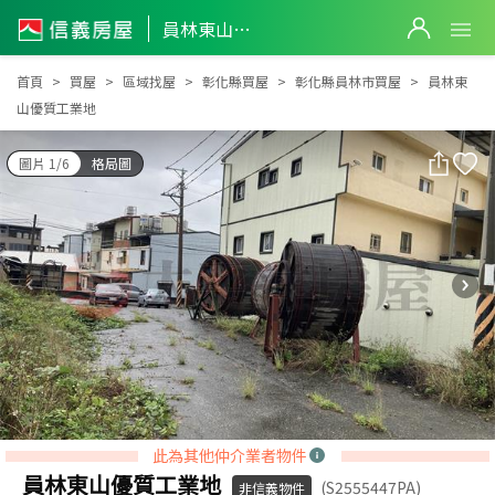
員林東山優質工業地
員林東山優質工業地
首頁
買屋
區域找屋
彰化縣買屋
彰化縣員林市買屋
員林東
山優質工業地
圖片 1/6
格局圖
此為其他仲介業者物件
員林東山優質工業地
(S2555447PA)
非信義物件