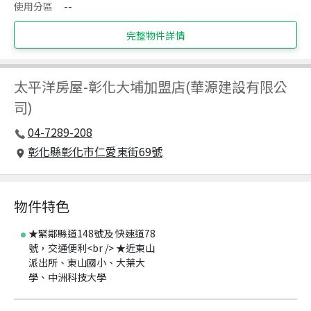
使用分區
--
完整物件詳情
太平洋房屋
-
彰化大埔加盟店(華源建設有限公
司)
04-7289-208
彰化縣彰化市仁愛東街69號
物件特色
★緊鄰縣道148號及 快速道78
號，交通便利<br /> ★近東山
派出所、東山國小、大葉大
學、中洲科技大學