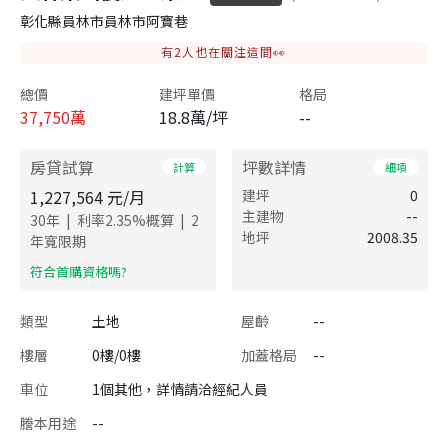
彰化縣員林市員林市阿寶巷
有
2
人也在關注這間👀
總價
建坪單價
格局
37,750
萬
18.8萬/坪
--
房貸試算
坪數詳情
計算
細項
1,227,564
元/月
建坪
0
主建物
--
|
|
30
年
利率
2.35
%概算
2
地坪
2008.35
年寬限期
​符合首購資格嗎?
類型
土地
屋齡
--
樓層
0樓/0樓
加蓋格局
--
車位
1個其他，詳情請洽經紀人員
謄本用途
--