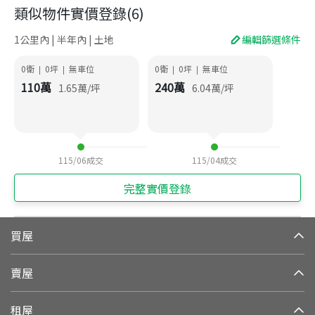
類似物件實價登錄
(
6
)
1公里內 | 半年內 | 土地
編輯篩選條件
0衛
0
坪
無車位
0衛
0
坪
無車位
|
|
|
|
110
萬
240
萬
1.65
萬/坪
6.04
萬/坪
115/06
成交
115/04
成交
完整實價登錄
買屋
賣屋
租屋