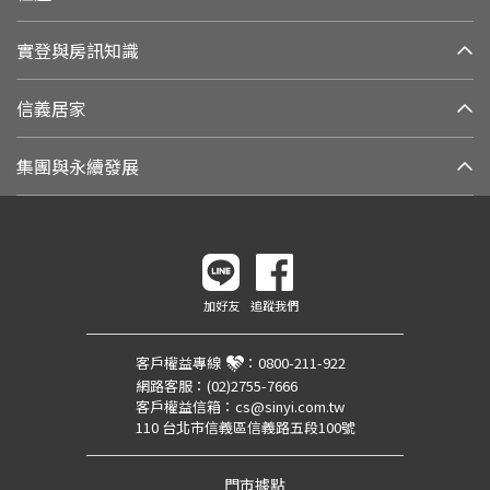
實登與房訊知識
信義居家
集團與永續發展
加好友
追蹤我們
客戶權益專線
：
0800-211-922
網路客服：
(02)2755-7666
客戶權益信箱：
cs@sinyi.com.tw
110 台北市信義區信義路五段100號
門市據點