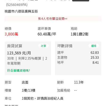
(S2560469PA)
桃園市八德區廣興五街
有
4
人也在關注這間👀
總價
建坪單價
格局
3,800
萬
60.48萬/坪
1房1廳2衛
房貸試算
坪數詳情
計算
細項
123,569
元/月
建坪
62.83
主建物
25.33
|
|
30
年
利率
2.35
%概算
2
地坪
8.41
年寬限期
​符合首購資格嗎?
類型
店面
屋齡
11.3年
樓層
1樓/13樓
加蓋格局
--
車位
1個其他，詳情請洽經紀人員