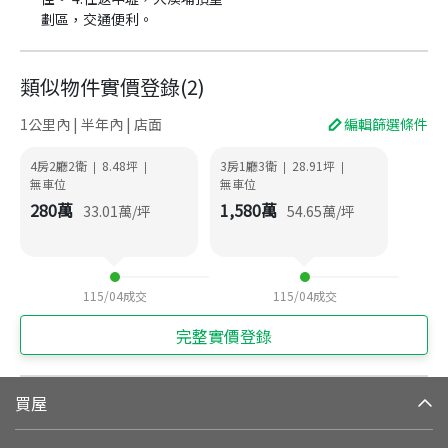
劃區，交通便利。
類似物件實價登錄
(
2
)
1公里內 | 半年內 | 店面
編輯篩選條件
4房2廳2衛
8.48
坪
3房1廳3衛
28.91
坪
|
|
|
|
無車位
無車位
280
萬
1,580
萬
33.01
萬/坪
54.65
萬/坪
115/04
成交
115/04
成交
完整實價登錄
買屋