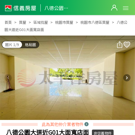
八德公園大道近G01大面寬店面
八德公園大道近G01大面寬店面
首頁
買屋
區域找屋
桃園市買屋
桃園市八德區買屋
八德公
園大道近G01大面寬店面
圖片 1/9
格局圖
此為其他仲介業者物件
八德公園大道近G01大面寬店面
非信義物件