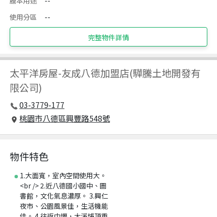
謄本用途
--
使用分區
--
完整物件詳情
太平洋房屋
-
友成八德加盟店(驊騰土地開發有
限公司)
03-3779-177
桃園市八德區興豐路548號
物件特色
1.大面寬，室內空間使用大。
<br /> 2.近八德國小國中、圖
書館，文化氣息濃厚。 3.興仁
夜市、公園風景佳，生活機能
佳。 4.往返中壢，大溪埔頂重