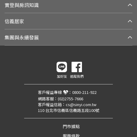
實登與房訊知識
信義居家
集團與永續發展
加好友
追蹤我們
客戶權益專線
：
0800-211-922
網路客服：
(02)2755-7666
客戶權益信箱：
cs@sinyi.com.tw
110 台北市信義區信義路五段100號
門市據點
服務條款