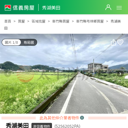
秀湖美田
秀湖美田
首頁
買屋
區域找屋
新竹縣買屋
新竹縣芎林鄉買屋
秀湖美
田
圖片 1/8
格局圖
此為其他仲介業者物件
秀湖美田
(S2562052PA)
非信義物件