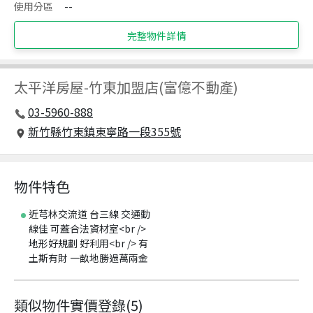
使用分區
--
完整物件詳情
太平洋房屋
-
竹東加盟店(富億不動產)
03-5960-888
新竹縣竹東鎮東寧路一段355號
物件特色
近芎林交流道 台三線 交通動
線佳 可蓋合法資材室<br />
地形好規劃 好利用<br /> 有
土斯有財 一畝地勝過萬兩金
類似物件實價登錄
(
5
)