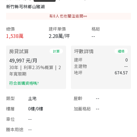
新竹縣芎林鄉山豬湖
有
8
人也在關注這間👀
總價
建坪單價
格局
1,538
萬
2.28萬/坪
--
房貸試算
坪數詳情
計算
細項
49,997
元/月
建坪
0
主建物
--
|
|
30
年
利率
2.35
%概算
2
地坪
674.57
年寬限期
​符合首購資格嗎?
類型
土地
屋齡
--
樓層
0樓/0樓
加蓋格局
--
車位
--
謄本用途
--