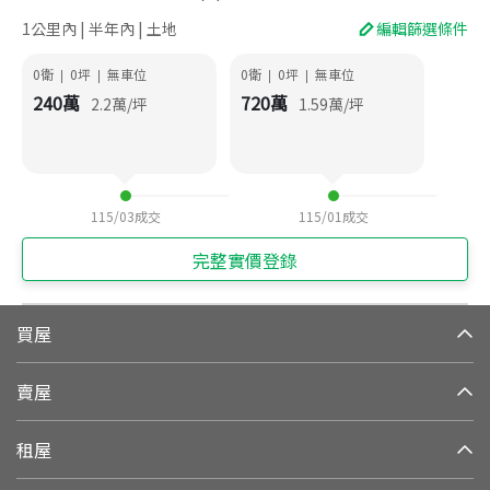
1公里內 | 半年內 | 土地
編輯篩選條件
0衛
0
坪
無車位
0衛
0
坪
無車位
|
|
|
|
240
萬
720
萬
2.2
萬/坪
1.59
萬/坪
115/03
成交
115/01
成交
完整實價登錄
買屋
賣屋
租屋