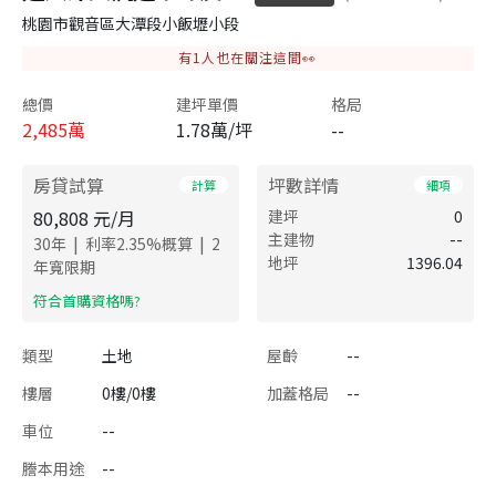
桃園市觀音區大潭段小飯壢小段
有
1
人也在關注這間👀
總價
建坪單價
格局
2,485
萬
1.78萬/坪
--
房貸試算
坪數詳情
計算
細項
80,808
元/月
建坪
0
主建物
--
|
|
30
年
利率
2.35
%概算
2
地坪
1396.04
年寬限期
​符合首購資格嗎?
類型
土地
屋齡
--
樓層
0樓/0樓
加蓋格局
--
車位
--
謄本用途
--