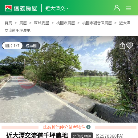
近大潭交流道千坪農地
近大潭交流道千坪農地
首頁
買屋
區域找屋
桃園市買屋
桃園市觀音區買屋
近大潭
交流道千坪農地
圖片 1/7
格局圖
此為其他仲介業者物件
近大潭交流道千坪農地
(S2570360PA)
非信義物件