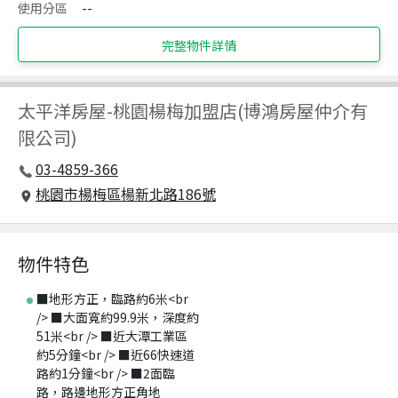
使用分區
--
完整物件詳情
太平洋房屋
-
桃園楊梅加盟店(博鴻房屋仲介有
限公司)
03-4859-366
桃園市楊梅區楊新北路186號
物件特色
■地形方正，臨路約6米<br
/> ■大面寬約99.9米，深度約
51米<br /> ■近大潭工業區
約5分鐘<br /> ■近66快速道
路約1分鐘<br /> ■2面臨
路，路邊地形方正角地