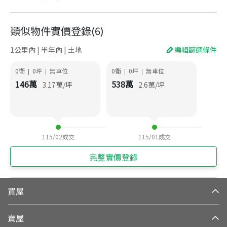
類似物件實價登錄
(
6
)
1公里內 | 半年內 | 土地
編輯篩選條件
0衛
0
坪
無車位
0衛
0
坪
無車位
|
|
|
|
146
萬
538
萬
3.17
萬/坪
2.6
萬/坪
115/02
成交
115/01
成交
完整實價登錄
買屋
賣屋