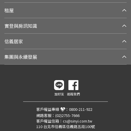
租屋
實登與房訊知識
信義居家
集團與永續發展
加好友
追蹤我們
客戶權益專線
：
0800-211-922
網路客服：
(02)2755-7666
客戶權益信箱：
cs@sinyi.com.tw
110 台北市信義區信義路五段100號