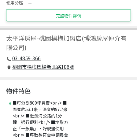
使用分區
--
完整物件詳情
太平洋房屋
-
桃園楊梅加盟店(博鴻房屋仲介有
限公司)
03-4859-366
桃園市楊梅區楊新北路186號
物件特色
■可分割800坪買賣<br /> ■
面寬約53.1米，深度約97.7米
<br /> ■近濱海公路約1分
鐘，通行便利<br /> ■地形方
正「一般農」，好規畫使用
<br /> ■坪數夠符合申請農舍