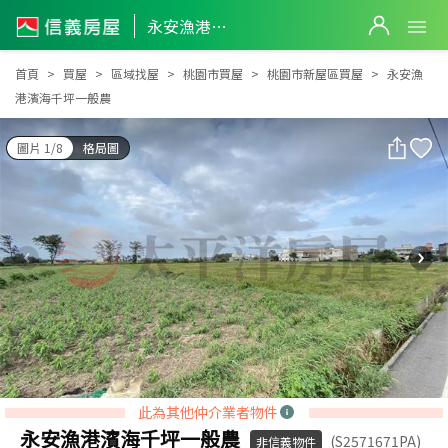
永安漁港濱海千坪一般農
永安漁港濱海千坪一般農
首頁
買屋
區域找屋
桃園市買屋
桃園市新屋區買屋
永安漁
港濱海千坪一般農
圖片 1/8
格局圖
此為其他仲介業者物件
永安漁港濱海千坪一般農
(S2571671PA)
非信義物件