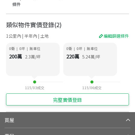
條件
類似物件實價登錄
(
2
)
1公里內 | 半年內 | 土地
編輯篩選條件
0衛
0
坪
無車位
0衛
0
坪
無車位
|
|
|
|
200
萬
220
萬
2.3
萬/坪
5.24
萬/坪
115/03
成交
115/06
成交
完整實價登錄
買屋