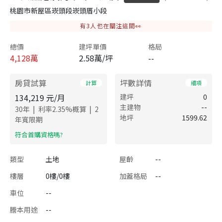
桃園市新屋區崁頭段崁頭厝小段
有
3
人也在關注這間👀
總價
建坪單價
格局
4,128
萬
2.58萬/坪
--
房貸試算
坪數詳情
計算
細項
134,219
元/月
建坪
0
主建物
--
|
|
30
年
利率
2.35
%概算
2
地坪
1599.62
年寬限期
​符合首購資格嗎?
類型
土地
屋齡
--
樓層
0樓/0樓
加蓋格局
--
車位
--
謄本用途
--