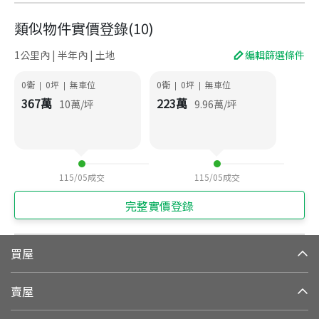
類似物件實價登錄
(
10
)
1公里內 | 半年內 | 土地
編輯篩選條件
0衛
0
坪
無車位
0衛
0
坪
無車位
|
|
|
|
367
萬
223
萬
10
萬/坪
9.96
萬/坪
115/05
成交
115/05
成交
完整實價登錄
買屋
賣屋