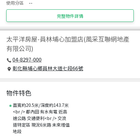
使用分區
--
完整物件詳情
太平洋房屋
-
員林埔心加盟店(風采互聯網地產
有限公司)
04-8297-000
彰化縣埔心鄉員林大道七段66號
物件特色
面寬約20.5米/深度約143.7米
<br /> 都內田 有水有電 近高
速公路 交通便利<br /> 交流
道特定區 現況6米路 未來增值
地段