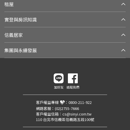
租屋
實登與房訊知識
信義居家
集團與永續發展
加好友
追蹤我們
客戶權益專線
：
0800-211-922
網路客服：
(02)2755-7666
客戶權益信箱：
cs@sinyi.com.tw
110 台北市信義區信義路五段100號