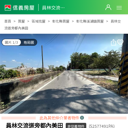
員林交流道旁都內美田
員林交流道旁都內美田
首頁
買屋
區域找屋
彰化縣買屋
彰化縣溪湖鎮買屋
員林交
流道旁都內美田
圖片 1/3
格局圖
此為其他仲介業者物件
員林交流道旁都內美田
(S2577491PA)
非信義物件