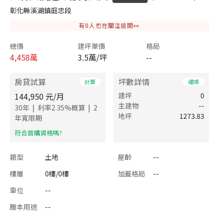
彰化縣溪湖鎮庭忠段
有
0
人也在關注這間👀
總價
建坪單價
格局
4,458
萬
3.5萬/坪
--
房貸試算
坪數詳情
計算
細項
144,950
元/月
建坪
0
主建物
--
|
|
30
年
利率
2.35
%概算
2
地坪
1273.83
年寬限期
​符合首購資格嗎?
類型
土地
屋齡
--
樓層
0樓/0樓
加蓋格局
--
車位
--
謄本用途
--