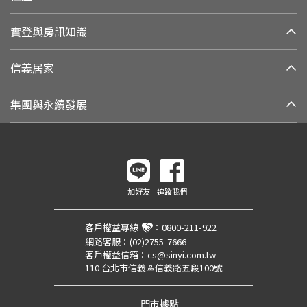
實登與房訊知識
信義居家
集團與永續發展
加好友
追蹤我們
客戶權益專線
：
0800-211-922
網路客服：
(02)2755-7666
客戶權益信箱：
cs@sinyi.com.tw
110 台北市信義區信義路五段100號
門市據點