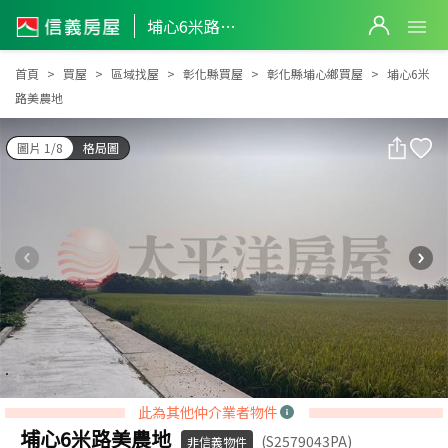
埔心6米路美農地
埔心6米路美農地
首頁
買屋
區域找屋
彰化縣買屋
彰化縣埔心鄉買屋
埔心6米
路美農地
圖片 1/8
格局圖
此為其他仲介業者物件
埔心6米路美農地
(S2579043PA)
非信義物件