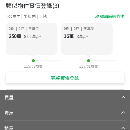
類似物件實價登錄
(
3
)
1公里內 | 半年內 | 土地
編輯篩選條件
0衛
0
坪
無車位
0衛
0
坪
無車位
|
|
|
|
250
萬
16
萬
8.01
萬/坪
3
萬/坪
115/03
成交
115/01
成交
完整實價登錄
買屋
賣屋
租屋