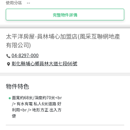
使用分區
--
完整物件詳情
太平洋房屋
-
員林埔心加盟店(風采互聯網地產
有限公司)
04-8297-000
彰化縣埔心鄉員林大道七段66號
物件特色
面寬約68米/深度約70米<br
/> 有水有電 私人6米道路 好
利用<br /> 地形方正 出入方
便