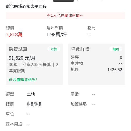
彰化縣埔心鄉太平西段
有
1
人也在關注這間👀
總價
建坪單價
格局
2,818
萬
1.98萬/坪
--
房貸試算
坪數詳情
計算
細項
91,620
元/月
建坪
0
主建物
--
|
|
30
年
利率
2.35
%概算
2
地坪
1426.52
年寬限期
​符合首購資格嗎?
類型
土地
屋齡
--
樓層
0樓/0樓
加蓋格局
--
車位
--
謄本用途
--