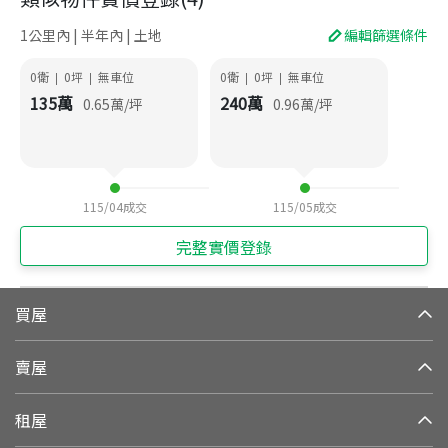
1公里內 | 半年內 | 土地
編輯篩選條件
0衛
0
坪
無車位
0衛
0
坪
無車位
|
|
|
|
135
萬
240
萬
0.65
萬/坪
0.96
萬/坪
115/04
成交
115/05
成交
完整實價登錄
買屋
賣屋
租屋