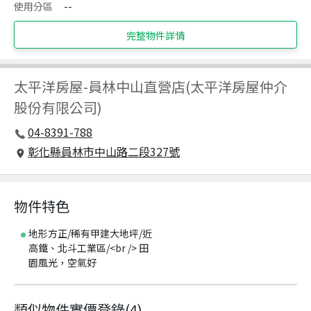
使用分區
--
完整物件詳情
太平洋房屋
-
員林中山直營店(太平洋房屋仲介
股份有限公司)
04-8391-788
彰化縣員林市中山路二段327號
物件特色
地形方正/稀有甲建大地坪/近
高鐵、北斗工業區/<br /> 田
園風光，空氣好
類似物件實價登錄
(
4
)