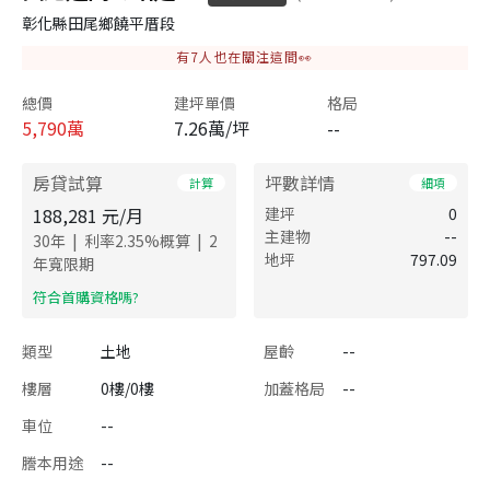
彰化縣田尾鄉饒平厝段
有
7
人也在關注這間👀
總價
建坪單價
格局
5,790
萬
7.26萬/坪
--
房貸試算
坪數詳情
計算
細項
188,281
元/月
建坪
0
主建物
--
|
|
30
年
利率
2.35
%概算
2
地坪
797.09
年寬限期
​符合首購資格嗎?
類型
土地
屋齡
--
樓層
0樓/0樓
加蓋格局
--
車位
--
謄本用途
--