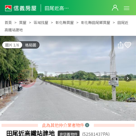
田尾近高鐵站建地
田尾近高鐵站建地
首頁
買屋
區域找屋
彰化縣買屋
彰化縣田尾鄉買屋
田尾近
高鐵站建地
圖片 1/6
格局圖
此為其他仲介業者物件
田尾近高鐵站建地
(S2581437PA)
非信義物件