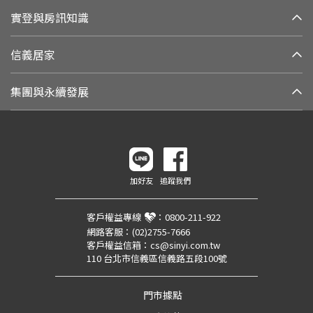
實登與房訊知識
信義居家
集團與永續發展
加好友
追蹤我們
客戶權益專線
：
0800-211-922
網路客服：
(02)2755-7666
客戶權益信箱：
cs@sinyi.com.tw
110 台北市信義區信義路五段100號
門市據點