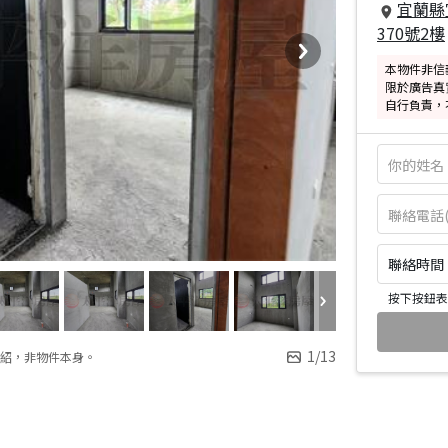
宜蘭縣
370號2樓
本物件非信
限於廣告真
自行負責，
聯絡時間：皆
按下按鈕表
1
/
13
紹，非物件本身。