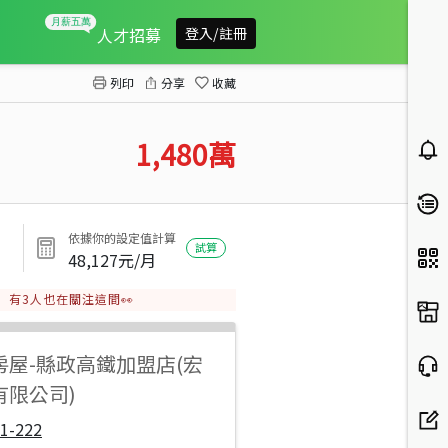
正196縣道美屋B
人才招募
登入/註冊
列印
分享
收藏
1,480
萬
依據你的設定值計算
試算
48,127
元/月
有
3
人也在關注這間👀
房屋
-
縣政高鐵加盟店(宏
有限公司)
1-222