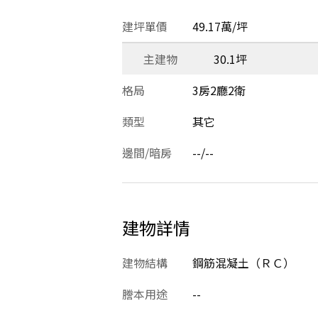
建坪單價
49.17萬/坪
主建物
30.1坪
格局
3房2廳2衛
類型
其它
邊間/暗房
--/--
建物詳情
建物結構
鋼筋混凝土（ＲＣ）
謄本用途
--