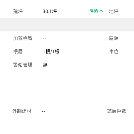
建坪
30.1坪
詳情
地坪
加蓋格局
--
屋齡
樓層
1樓/1樓
車位
警衛管理
無
外牆建材
--
該層戶數