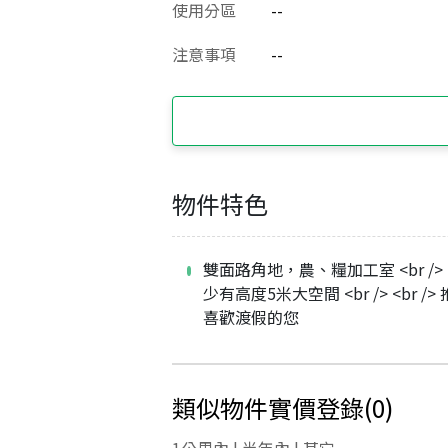
使用分區
--
注意事項
--
物件特色
雙面路角地，農、糧加工室 <br /> <b
少有高度5米大空間 <br /> <br />
喜歡渡假的您
類似物件實價登錄
(
0
)