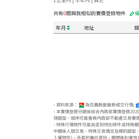
1公里內 | 半年內 | 其它
共有
0
間與我相似的實價登錄物件
年月
地址
類
- 資料來源：
為信義房屋最新成交行情;
- 本實價登錄分類係綜合內政部實價登錄2
現類型、順序可能會與內政部不動產交易實
- 特殊行情物件可能為受到特別條件或特殊
中關係人間交易、特殊交易情況及標的類型、
上權物件)，及其他備註資訊，關閉後則會恢