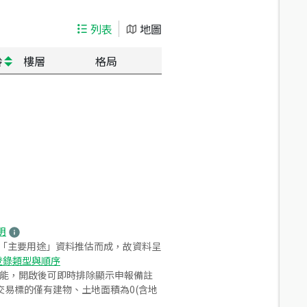
列表
地圖
齡
樓層
格局
明
之「主要用途」資料推估而成，故資料呈
登錄類型與順序
功能，開啟後可即時排除顯示申報備註
易標的僅有建物、土地面積為0(含地