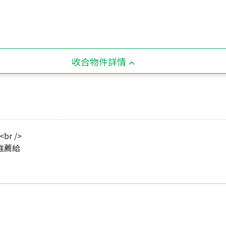
收合物件詳情
r />
 推薦給