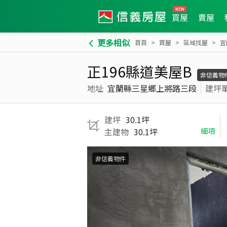
買屋
賣屋
更多相似
首頁
買屋
區域找屋
宜
正196縣道美屋B
非信義物
地址
宜蘭縣三星鄉上將路三段
建坪
建坪
30.1坪
主建物
30.1坪
細項
非信義物件