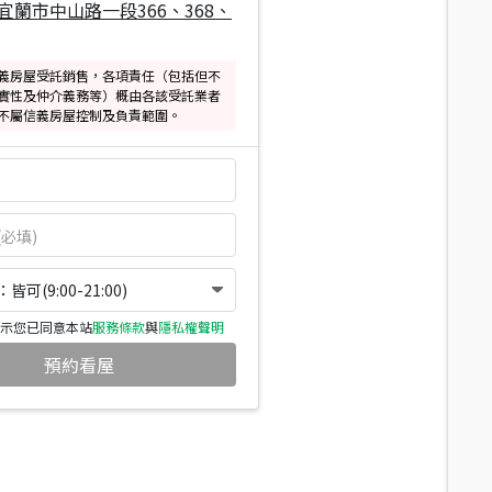
宜蘭市中山路一段366、368、
義房屋受託銷售，各項責任（包括但不
實性及仲介義務等）概由各該受託業者
不屬信義房屋控制及負責範圍。
可(9:00-21:00)
示您已同意本站
服務條款
與
隱私權聲明
預約看屋