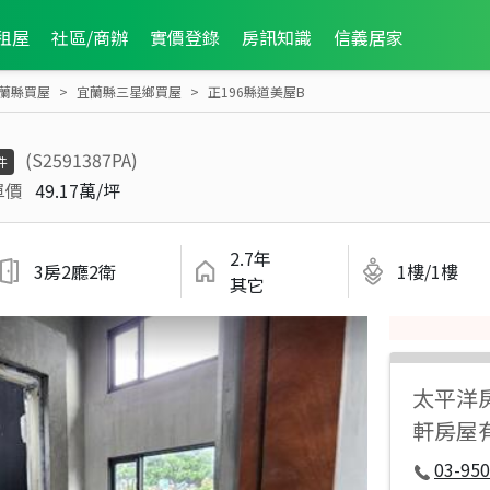
租屋
社區/商辦
實價登錄
房訊知識
信義居家
蘭縣買屋
宜蘭縣三星鄉買屋
正196縣道美屋B
(S2591387PA)
件
單價
49.17萬/坪
2.7年
3房2廳2衛
1樓/1樓
其它
太平洋
軒房屋
03-950