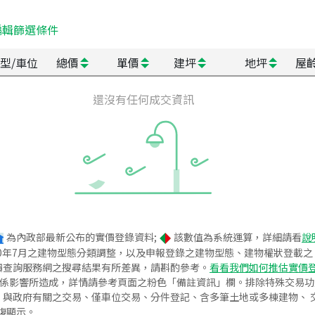
編輯篩選條件
型/車位
總價
單價
建坪
地坪
屋
還沒有任何成交資訊
為內政部最新公布的實價登錄資料;
該數值為系統運算，詳細請看
說
020年7月之建物型態分類調整，以及申報登錄之建物型態、建物權狀登載
價查詢服務網之搜尋結果有所差異，請斟酌參考。
看看我們如何推估實價
關係影響所造成，詳情請參考頁面之粉色「備註資訊」欄。排除特殊交易
與政府有關之交易、僅車位交易、分件登記、含多筆土地或多棟建物、 交
復顯示。