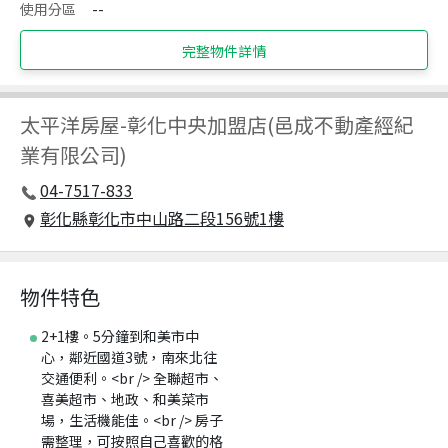
使用分區
--
完整物件詳情
太平洋房屋
-
彰化中央加盟店(邑成不動產經紀
業有限公司)
04-7517-833
彰化縣彰化市中山路二段156號1樓
物件特色
2+1樓。5分鐘到和美市中
心，鄰近國道3號，南來北往
交通便利。<br /> 全聯超市、
喜美超市、地政、和美菜市
場，生活機能佳。<br /> 房子
需整理，可按照自己喜歡的格