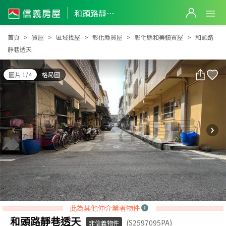
和頭路靜巷透天
和頭路靜巷透天
首頁
買屋
區域找屋
彰化縣買屋
彰化縣和美鎮買屋
和頭路
靜巷透天
圖片 1/4
格局圖
此為其他仲介業者物件
和頭路靜巷透天
(S2597095PA)
非信義物件