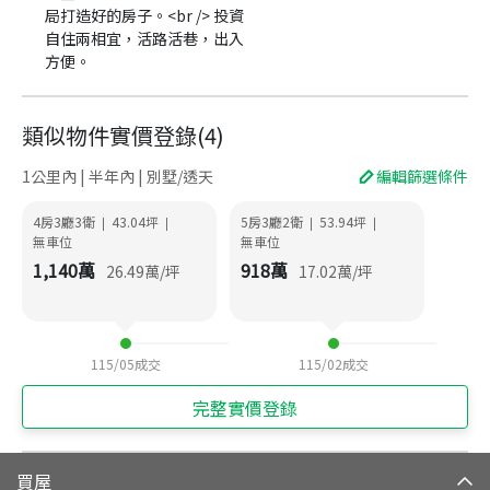
局打造好的房子。<br /> 投資
自住兩相宜，活路活巷，出入
方便。
類似物件實價登錄
(
4
)
1公里內 | 半年內 | 別墅/透天
編輯篩選條件
4房3廳3衛
43.04
坪
5房3廳2衛
53.94
坪
|
|
|
|
無車位
無車位
1,140
萬
918
萬
26.49
萬/坪
17.02
萬/坪
115/05
成交
115/02
成交
完整實價登錄
買屋