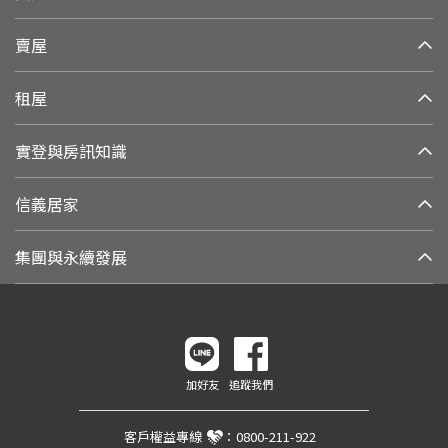
賣屋
租屋
實登與房訊知識
信義居家
集團與永續發展
加好友
追蹤我們
客戶權益專線
：
0800-211-922