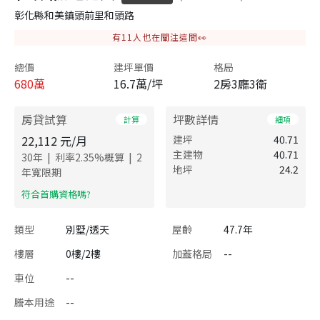
彰化縣和美鎮頭前里和頭路
有
11
人也在關注這間👀
總價
建坪單價
格局
680
萬
16.7萬/坪
2房3廳3衛
房貸試算
坪數詳情
計算
細項
22,112
元/月
建坪
40.71
主建物
40.71
|
|
30
年
利率
2.35
%概算
2
地坪
24.2
年寬限期
​符合首購資格嗎?
類型
別墅/透天
屋齡
47.7年
樓層
0樓/2樓
加蓋格局
--
車位
--
謄本用途
--