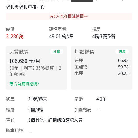
彰化縣彰化市埔西街
有
6
人也在關注這間👀
總價
建坪單價
格局
3,280
萬
49.01萬/坪
4房3廳5衛
房貸試算
坪數詳情
計算
細項
106,660
元/月
建坪
66.93
主建物
59.78
|
|
30
年
利率
2.35
%概算
2
地坪
30.25
年寬限期
​符合首購資格嗎?
類型
別墅/透天
屋齡
4.3年
樓層
0樓/4樓
加蓋格局
--
車位
1個其他，詳情請洽經紀人員
謄本用途
--