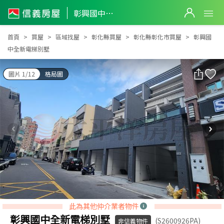
彰興國中全新電梯別墅
彰興國中全新電梯別墅
首頁
買屋
區域找屋
彰化縣買屋
彰化縣彰化市買屋
彰興國
中全新電梯別墅
圖片 1/12
格局圖
此為其他仲介業者物件
彰興國中全新電梯別墅
(S2600926PA)
非信義物件