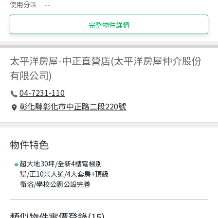
使用分區
--
完整物件詳情
太平洋房屋
-
中正直營店(太平洋房屋仲介股份
有限公司)
04-7231-110
彰化縣彰化市中正路二段220號
物件特色
超大地30坪/全新4樓電梯別
墅/正10米大道/4大套房+頂級
衛浴/學校公園公設完善
類似物件實價登錄
(
15
)