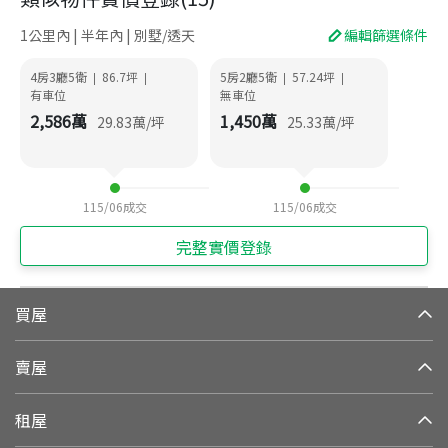
1公里內 | 半年內 | 別墅/透天
編輯篩選條件
4房3廳5衛
86.7
坪
5房2廳5衛
57.24
坪
|
|
|
|
有車位
無車位
2,586
萬
1,450
萬
29.83
萬/坪
25.33
萬/坪
115/06
成交
115/06
成交
完整實價登錄
買屋
賣屋
租屋