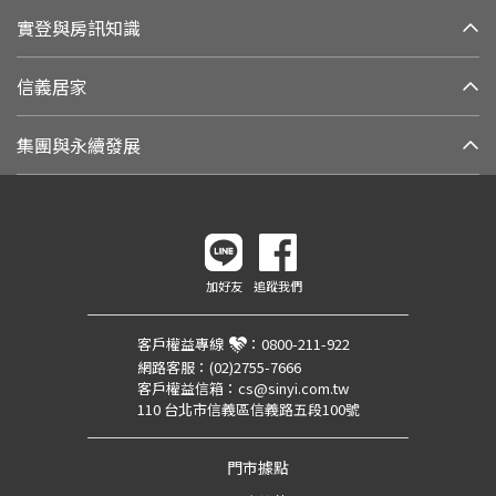
實登與房訊知識
信義居家
集團與永續發展
加好友
追蹤我們
客戶權益專線
：
0800-211-922
網路客服：
(02)2755-7666
客戶權益信箱：
cs@sinyi.com.tw
110 台北市信義區信義路五段100號
門市據點