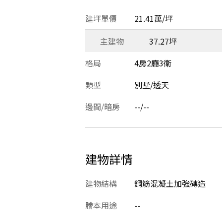
建坪單價
21.41萬/坪
主建物
37.27坪
格局
4房2廳3衛
類型
別墅/透天
邊間/暗房
--/--
建物詳情
建物結構
鋼筋混凝土加強磚造
謄本用途
--