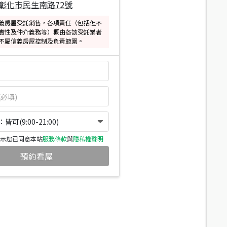
彰化市民生南路72號
義房屋受託銷售，各項責任（包括但不
實性及仲介義務等）概由各該受託業者
不屬信義房屋控制及負責範圍。
可(9:00-21:00)
示您已同意本站
服務條款
與
隱私權聲明
預約看屋