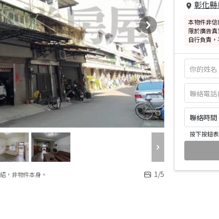
彰化縣
本物件非信
限於廣告真
自行負責，
聯絡時間：皆
按下按鈕表
1
/
5
紹，非物件本身。