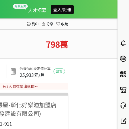
柑竹溫馨朝南透天
人才招募
登入/註冊
列印
分享
收藏
798
萬
依據你的設定值計算
試算
25,933
元/月
有
3
人也在關注這間👀
房屋
-
彰化好樂迪加盟店
開發建設有限公司)
1-911