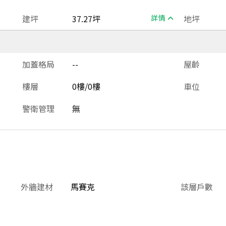
建坪
37.27坪
詳情
地坪
加蓋格局
--
屋齡
樓層
0樓/0樓
車位
警衛管理
無
外牆建材
馬賽克
該層戶數