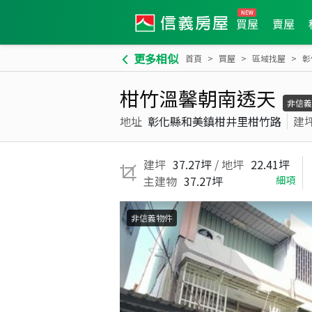
買屋
賣屋
更多相似
首頁
買屋
區域找屋
彰
柑竹溫馨朝南透天
非信義
地址
彰化縣和美鎮柑井里柑竹路
建
建坪
37.27坪
/ 地坪
22.41坪
主建物
37.27坪
細項
非信義物件