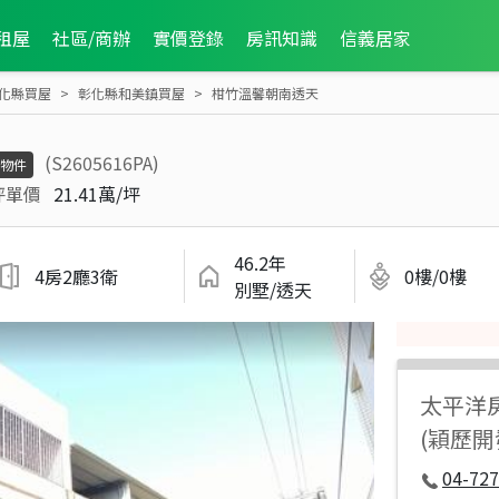
租屋
社區/商辦
實價登錄
房訊知識
信義居家
化縣買屋
彰化縣和美鎮買屋
柑竹溫馨朝南透天
(S2605616PA)
物件
坪單價
21.41萬/坪
46.2年
4房2廳3衛
0樓/0樓
別墅/透天
太平洋
(穎歷
04-727