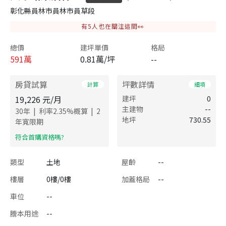
彰化縣員林市員林市員草段
有
5
人也在關注這間👀
總價
建坪單價
格局
591
萬
0.81萬/坪
--
房貸試算
坪數詳情
計算
細項
19,226
元/月
建坪
0
主建物
--
|
|
30
年
利率
2.35
%概算
2
地坪
730.55
年寬限期
​符合首購資格嗎?
類型
土地
屋齡
--
樓層
0樓/0樓
加蓋格局
--
車位
--
謄本用途
--