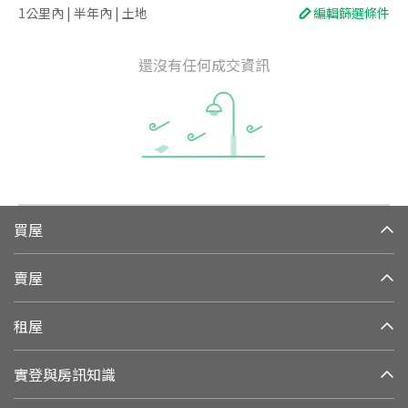
1公里內 | 半年內 | 土地
編輯篩選條件
還沒有任何成交資訊
買屋
賣屋
租屋
實登與房訊知識