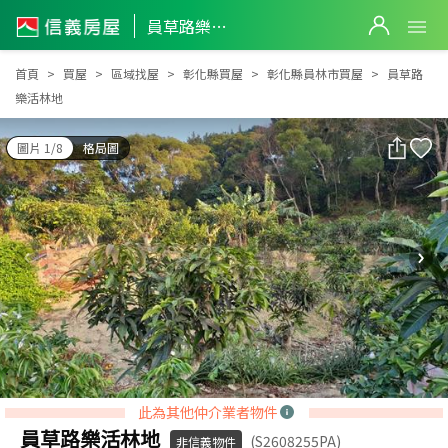
員草路樂活林地
員草路樂活林地
首頁
買屋
區域找屋
彰化縣買屋
彰化縣員林市買屋
員草路
樂活林地
圖片 1/8
格局圖
此為其他仲介業者物件
員草路樂活林地
(S2608255PA)
非信義物件