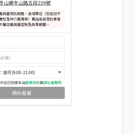
冬山鄉冬山路五段239號
義房屋受託銷售，各項責任（包括但不
實性及仲介義務等）概由各該受託業者
不屬信義房屋控制及負責範圍。
可(9:00-21:00)
示您已同意本站
服務條款
與
隱私權聲明
預約看屋