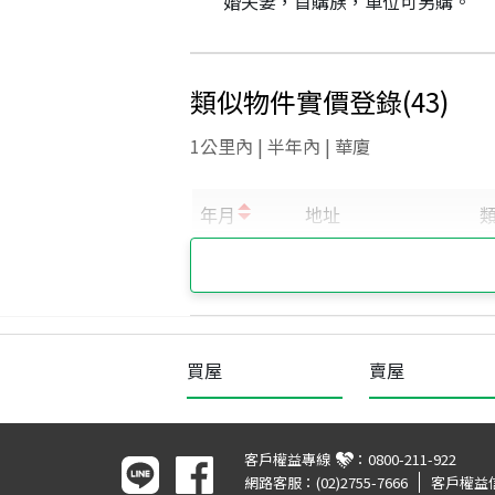
婚夫妻，首購族，車位可另購。
類似物件實價登錄
(
43
)
1公里內 | 半年內 | 華廈
買屋
賣屋
客戶權益專線
：
0800-211-922
網路客服：
(02)2755-7666
客戶權益