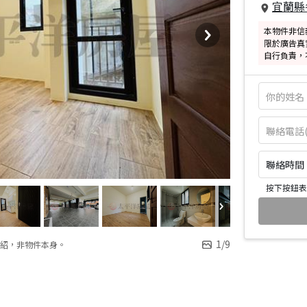
宜蘭縣
本物件非信
限於廣告真
自行負責，
聯絡時間：皆
按下按鈕表
1
/
9
紹，非物件本身。