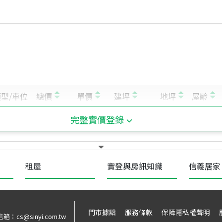
完整實價登錄
租屋
實登與房訊知識
信義居家
門市據點
服務條款
保障隱私權聲明
信箱：
cs@sinyi.com.tw