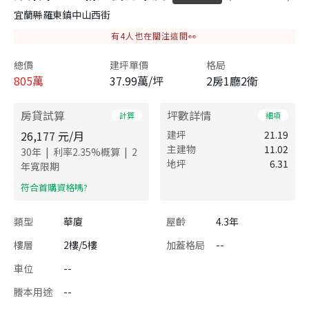
宜蘭縣羅東鎮中山西街
有
4
人也在關注這間👀
總價
建坪單價
格局
805
萬
37.99萬/坪
2房1廳2衛
房貸試算
坪數詳情
計算
細項
26,177
元/月
建坪
21.19
主建物
11.02
|
|
30
年
利率
2.35
%概算
2
地坪
6.31
年寬限期
​符合首購資格嗎?
類型
華廈
屋齡
4.3年
樓層
2樓/5樓
加蓋格局
--
車位
--
謄本用途
--