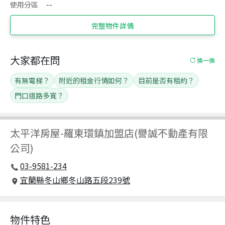
使用分區
--
完整物件詳情
大家都在問
換一換
有無電梯？
附近的租金行情如何？
目前是否有租約？
門口道路多寬？
太平洋房屋
-
羅東環鎮加盟店(譽誠不動產有限
公司)
03-9581-234
宜蘭縣冬山鄉冬山路五段239號
物件特色