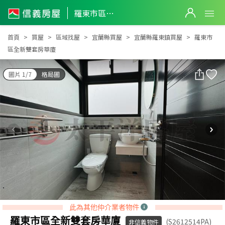
羅東市區全新雙套房華廈
羅東市區全新雙套房華廈
首頁
買屋
區域找屋
宜蘭縣買屋
宜蘭縣羅東鎮買屋
羅東市
區全新雙套房華廈
圖片 1/7
格局圖
此為其他仲介業者物件
羅東市區全新雙套房華廈
(S2612514PA)
非信義物件