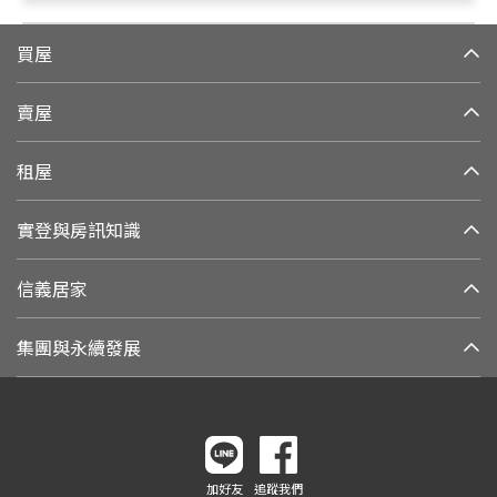
買屋
賣屋
租屋
實登與房訊知識
信義居家
集團與永續發展
加好友
追蹤我們