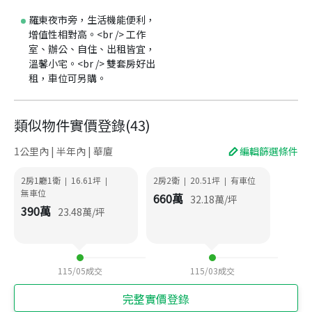
羅東夜市旁，生活機能便利，
增值性相對高。<br /> 工作
室、辦公、自住、出租皆宜，
溫馨小宅。<br /> 雙套房好出
租，車位可另購。
類似物件實價登錄
(
43
)
1公里內 | 半年內 | 華廈
編輯篩選條件
2房1廳1衛
16.61
坪
2房2衛
20.51
坪
有車位
|
|
|
|
無車位
660
萬
32.18
萬/坪
390
萬
23.48
萬/坪
115/05
成交
115/03
成交
完整實價登錄