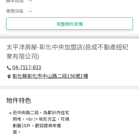
謄本用途
--
使用分區
--
完整物件詳情
太平洋房屋
-
彰化中央加盟店(邑成不動產經紀
業有限公司)
04-7517-833
彰化縣彰化市中山路二段156號1樓
物件特色
近中央路二段，為都計內住宅
用地，<br /> 地形方正，可規
劃蓋10戶，歡迎建商來鑑
賞。