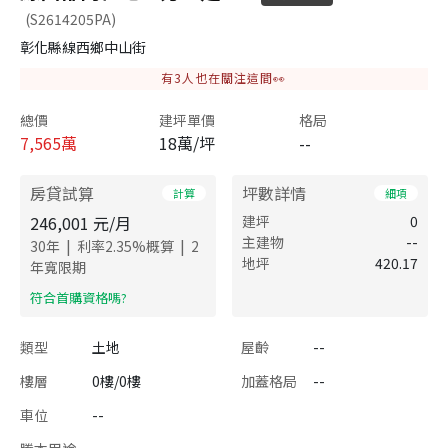
(S2614205PA)
彰化縣線西鄉中山街
有
3
人也在關注這間👀
總價
建坪單價
格局
7,565
萬
18萬/坪
--
房貸試算
坪數詳情
計算
細項
246,001
元/月
建坪
0
主建物
--
|
|
30
年
利率
2.35
%概算
2
地坪
420.17
年寬限期
​符合首購資格嗎?
類型
土地
屋齡
--
樓層
0樓/0樓
加蓋格局
--
車位
--