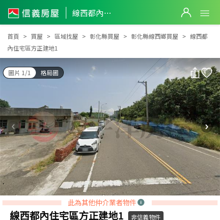
線西都內住宅區方正建地1
線西都內住宅區方正建地1
首頁
買屋
區域找屋
彰化縣買屋
彰化縣線西鄉買屋
線西都
內住宅區方正建地1
圖片 1/1
格局圖
此為其他仲介業者物件
線西都內住宅區方正建地1
非信義物件