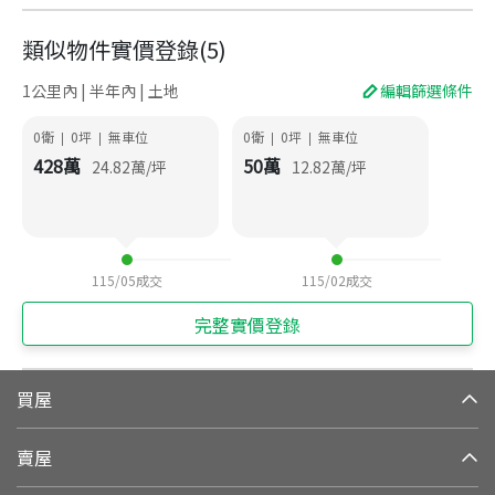
類似物件實價登錄
(
5
)
1公里內 | 半年內 | 土地
編輯篩選條件
0衛
0
坪
無車位
0衛
0
坪
無車位
|
|
|
|
428
萬
50
萬
24.82
萬/坪
12.82
萬/坪
115/05
成交
115/02
成交
完整實價登錄
買屋
賣屋