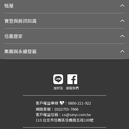
租屋
實登與房訊知識
信義居家
集團與永續發展
加好友
追蹤我們
客戶權益專線
：
0800-211-922
網路客服：
(02)2755-7666
客戶權益信箱：
cs@sinyi.com.tw
110 台北市信義區信義路五段100號