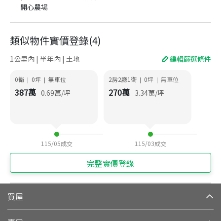
開心農場
類似物件實價登錄
(
4
)
1公里內 | 半年內 | 土地
編輯篩選條件
0衛
0
坪
無車位
2房2廳1衛
0
坪
無車位
|
|
|
|
387
萬
270
萬
0.69
萬/坪
3.34
萬/坪
115/05
成交
115/03
成交
完整實價登錄
買屋