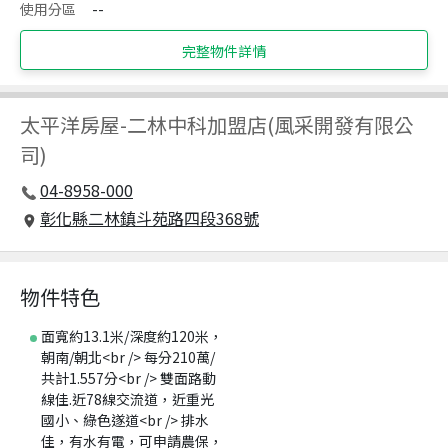
使用分區
--
完整物件詳情
太平洋房屋
-
二林中科加盟店(風采開發有限公
司)
04-8958-000
彰化縣二林鎮斗苑路四段368號
物件特色
面寬約13.1米/深度約120米，
朝南/朝北<br /> 每分210萬/
共計1.557分<br /> 雙面路動
線佳.近78線交流道，近重光
國小、綠色遂道<br /> 排水
佳，有水有電，可申請農保，