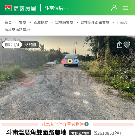
斗南溫厝角雙面路農地
斗南溫厝角雙面路農地
首頁
買屋
區域找屋
雲林縣買屋
雲林縣斗南鎮買屋
斗南溫
厝角雙面路農地
圖片 1/4
格局圖
此為其他仲介業者物件
斗南溫厝角雙面路農地
(S2618853PA)
非信義物件