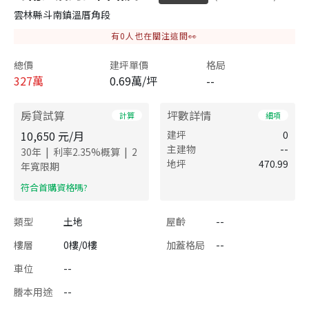
雲林縣斗南鎮溫厝角段
有
0
人也在關注這間👀
總價
建坪單價
格局
327
萬
0.69萬/坪
--
房貸試算
坪數詳情
計算
細項
10,650
元/月
建坪
0
主建物
--
|
|
30
年
利率
2.35
%概算
2
地坪
470.99
年寬限期
​符合首購資格嗎?
類型
土地
屋齡
--
樓層
0樓/0樓
加蓋格局
--
車位
--
謄本用途
--