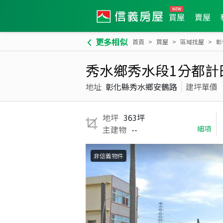
買屋
賣屋
更多相似
首頁
買屋
區域找屋
彰
秀水鄉秀水段1分都計
地址
彰化縣秀水鄉安鶴路
建坪單價
地坪
363坪
主建物
--
細項
非信義物件