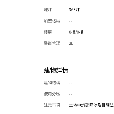
地坪
363坪
加蓋格局
--
樓層
0樓/0樓
警衛管理
無
建物詳情
建物結構
--
使用分區
--
注意事項
土地申請建照涉及相關法