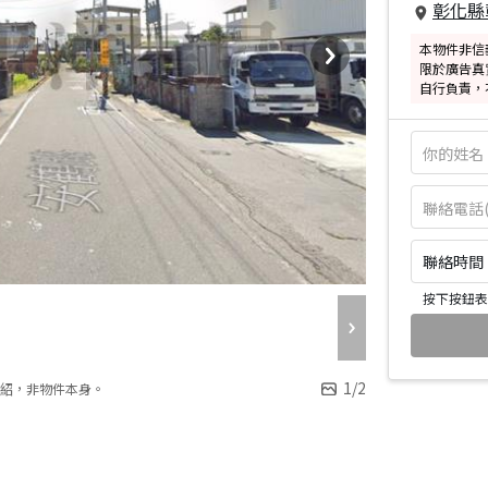
彰化縣
本物件非信
限於廣告真
自行負責，
聯絡時間：皆
按下按鈕表
1
/
2
紹，非物件本身。