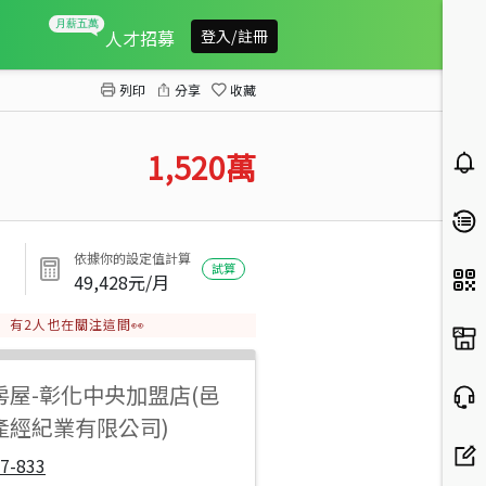
秀水鄉秀水段1分都計田
人才招募
登入/註冊
列印
分享
收藏
1,520
萬
依據你的設定值計算
試算
49,428
元/月
有
2
人也在關注這間👀
房屋
-
彰化中央加盟店(邑
產經紀業有限公司)
7-833