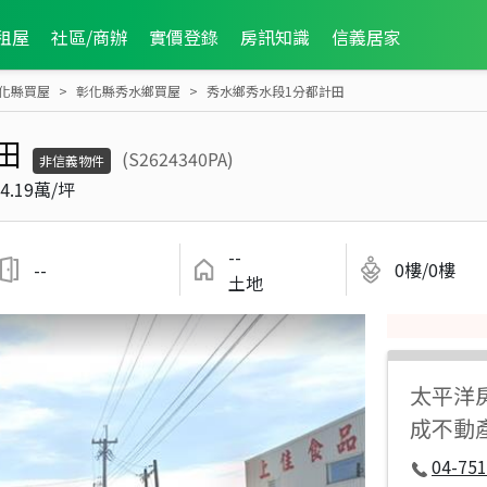
租屋
社區/商辦
實價登錄
房訊知識
信義居家
化縣買屋
彰化縣秀水鄉買屋
秀水鄉秀水段1分都計田
田
(S2624340PA)
非信義物件
4.19萬/坪
--
--
0樓/0樓
土地
太平洋
成不動
04-751