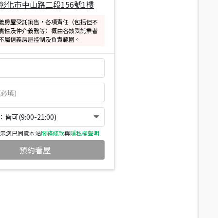
彰化市中山路二段156號1樓
義房屋受託銷售，各項責任（包括但不
實性及仲介義務等）概由各該受託業者
不屬信義房屋控制及負責範圍。
可(9:00-21:00)
示您已同意本站
服務條款
與
隱私權聲明
預約看屋