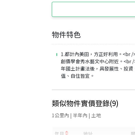
物件特色
1.都計內美田，方正好利用。<br />
創價學會秀水藝文中心附近。<br /> 
年國土計畫法後，具發展性、投資
值、自住皆宜。
類似物件實價登錄
(
9
)
1公里內 | 半年內 | 土地