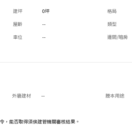
建坪
0坪
格局
屋齡
--
類型
車位
--
邊間/暗房
外牆建材
--
謄本用途
令，能否取得須俟建管機關審核結果。