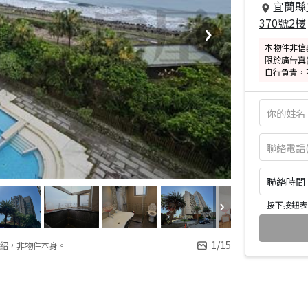
宜蘭縣
370號2樓
本物件非信
限於廣告真
自行負責，
聯絡時間：皆
按下按鈕表
1
/
15
紹，非物件本身。