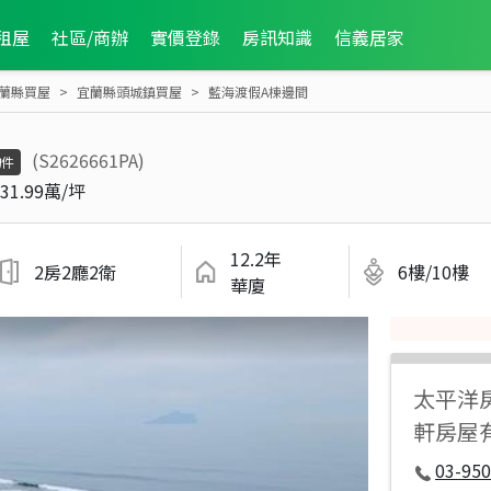
租屋
社區/商辦
實價登錄
房訊知識
信義居家
蘭縣買屋
宜蘭縣頭城鎮買屋
藍海渡假A棟邊間
(S2626661PA)
物件
31.99萬/坪
12.2年
2房2廳2衛
6樓/10樓
華廈
太平洋
軒房屋
03-950