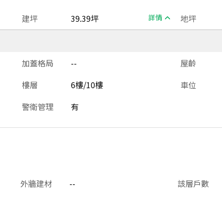
建坪
39.39坪
詳情
地坪
加蓋格局
--
屋齡
樓層
6樓/10樓
車位
警衛管理
有
外牆建材
--
該層戶數