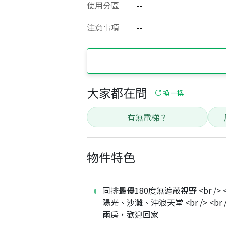
使用分區
--
注意事項
--
大家都在問
換一換
有無電梯？
物件特色
同排最優180度無遮蔽視野 <br /> <b
陽光、沙灘、沖浪天堂 <br /> <br 
兩房，歡迎回家