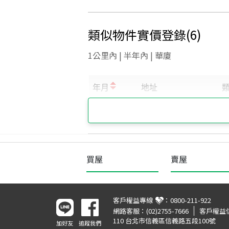
類似物件實價登錄
(
6
)
1公里內 | 半年內 | 華廈
買屋
賣屋
客戶權益專線
：
0800-211-922
網路客服：
(02)2755-7666
客戶權益
110 台北市信義區信義路五段100號
加好友
追蹤我們