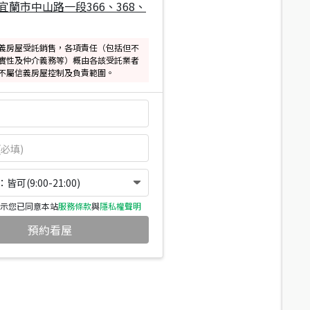
宜蘭市中山路一段366、368、
義房屋受託銷售，各項責任（包括但不
實性及仲介義務等）概由各該受託業者
不屬信義房屋控制及負責範圍。
可(9:00-21:00)
示您已同意本站
服務條款
與
隱私權聲明
預約看屋