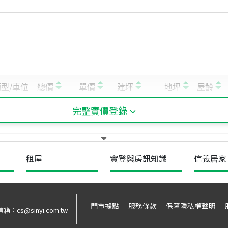
完整實價登錄
租屋
實登與房訊知識
信義居家
門市據點
服務條款
保障隱私權聲明
信箱：
cs@sinyi.com.tw