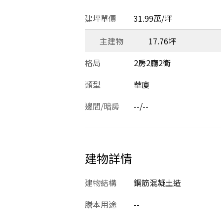
建坪單價
31.99萬/坪
主建物
17.76坪
格局
2房2廳2衛
類型
華廈
邊間/暗房
--/--
建物詳情
建物結構
鋼筋混凝土造
謄本用途
--