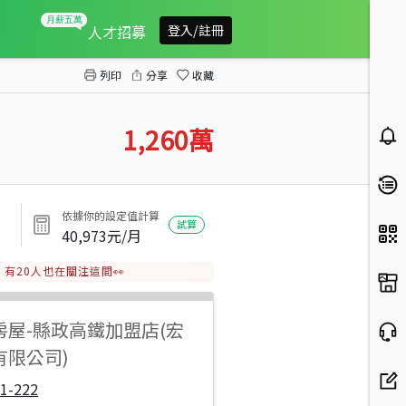
藍海渡假A棟邊間
人才招募
登入/註冊
列印
分享
收藏
1,260
萬
依據你的設定值計算
試算
40,973
元/月
有
20
人也在關注這間👀
房屋
-
縣政高鐵加盟店(宏
有限公司)
1-222