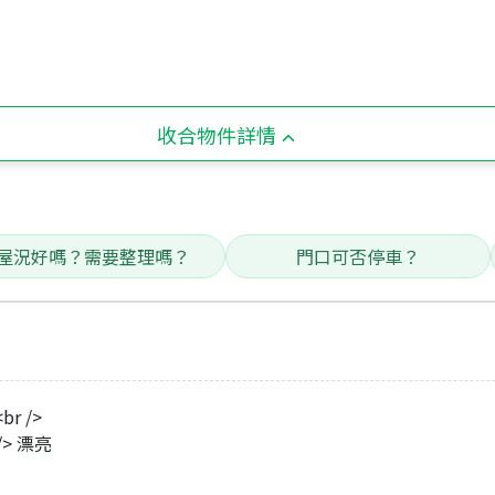
收合物件詳情
屋況好嗎？需要整理嗎？
門口可否停車？
r />
/> 漂亮