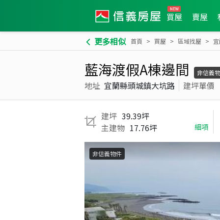
買屋
賣屋
更多相似
首頁
買屋
區域找屋
宜
藍海渡假A棟邊間
非信義
地址
宜蘭縣頭城鎮大坑路
建坪單價
建坪
39.39坪
主建物
17.76坪
細項
非信義物件