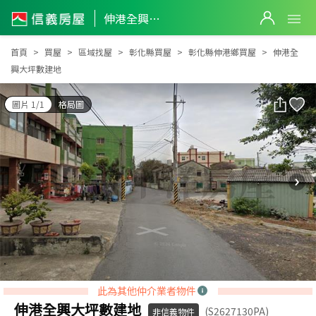
伸港全興大坪數建地
伸港全興大坪數建地
首頁
買屋
區域找屋
彰化縣買屋
彰化縣伸港鄉買屋
伸港全
興大坪數建地
圖片 1/1
格局圖
此為其他仲介業者物件
伸港全興大坪數建地
(S2627130PA)
非信義物件