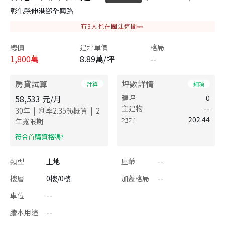
彰化縣伸港鄉全興路
有
3
人也在關注這間👀
總價
建坪單價
格局
1,800
萬
8.89萬/坪
--
房貸試算
坪數詳情
計算
細項
58,533
元/月
建坪
0
主建物
--
|
|
30
年
利率
2.35
%概算
2
地坪
202.44
年寬限期
​符合首購資格嗎?
類型
土地
屋齡
--
樓層
0樓/0樓
加蓋格局
--
車位
--
謄本用途
--