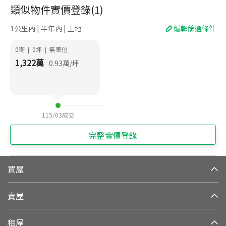
類似物件實價登錄
(
1
)
1公里內 | 半年內 | 土地
編輯篩選條件
0衛
0
坪
無車位
|
|
1,322
萬
0.93
萬/坪
115/03
成交
完整實價登錄
買屋
賣屋
租屋