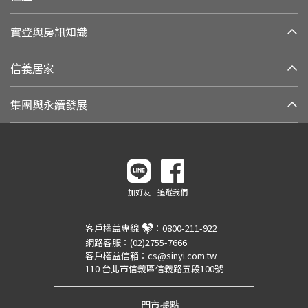
實登與房訊知識
信義居家
集團與永續發展
加好友
追蹤我們
客戶權益專線
：
0800-211-922
網路客服：
(02)2755-7666
客戶權益信箱：
cs@sinyi.com.tw
110 台北市信義區信義路五段100號
門市據點