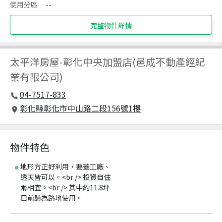
使用分區
--
完整物件詳情
太平洋房屋
-
彰化中央加盟店(邑成不動產經紀
業有限公司)
04-7517-833
彰化縣彰化市中山路二段156號1樓
物件特色
地形方正好利用，要蓋工廠、
透天皆可以。<br /> 投資自住
兩相宜。<br /> 其中約11.8坪
目前歸為路地使用。