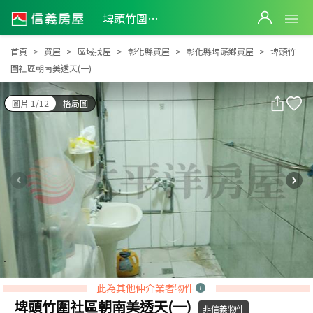
埤頭竹圍社區朝南美透天(一)
埤頭竹圍社區朝南美透天(一)
首頁
買屋
區域找屋
彰化縣買屋
彰化縣埤頭鄉買屋
埤頭竹
圍社區朝南美透天(一)
圖片 1/12
格局圖
此為其他仲介業者物件
埤頭竹圍社區朝南美透天(一)
非信義物件