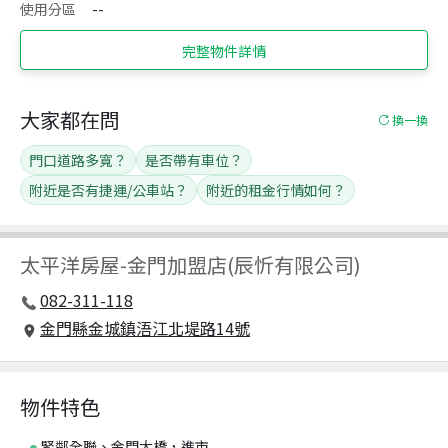
使用分區
--
完整物件詳情
大家都在問
換一換
門口道路多寬？
是否帶有車位？
附近是否有捷運/公車站？
附近的租金行情如何？
太平洋房屋
-
金門加盟店(辰忻有限公司)
082-311-118
金門縣金城鎮浯江北堤路14號
物件特色
緊鄰全聯、金門大橋，進市