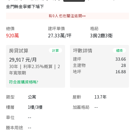
金門縣金寧鄉下埔下
有
0
人也在關注這間👀
總價
建坪單價
格局
920
萬
27.33萬/坪
3房2廳3衛
房貸試算
坪數詳情
計算
細項
29,917
元/月
建坪
33.66
主建物
28
|
|
30
年
利率
2.35
%概算
2
地坪
16.88
年寬限期
​符合首購資格嗎?
類型
公寓
屋齡
13.7年
樓層
1樓/3樓
加蓋格局
--
車位
--
謄本用途
--