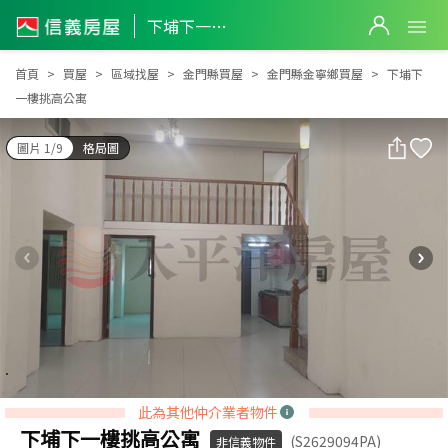
下埔下一樓挑高公寓
下埔下一樓挑高公寓
首頁
買屋
區域找屋
金門縣買屋
金門縣金寧鄉買屋
下埔下
一樓挑高公寓
圖片 1/9
格局圖
此為其他仲介業者物件
下埔下一樓挑高公寓
(S2629094PA)
非信義物件