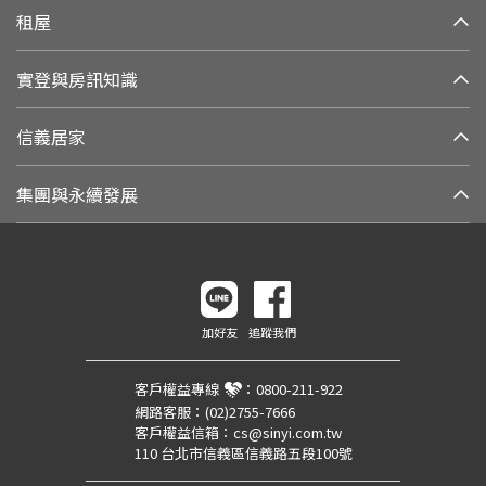
租屋
實登與房訊知識
信義居家
集團與永續發展
加好友
追蹤我們
客戶權益專線
：
0800-211-922
網路客服：
(02)2755-7666
客戶權益信箱：
cs@sinyi.com.tw
110 台北市信義區信義路五段100號