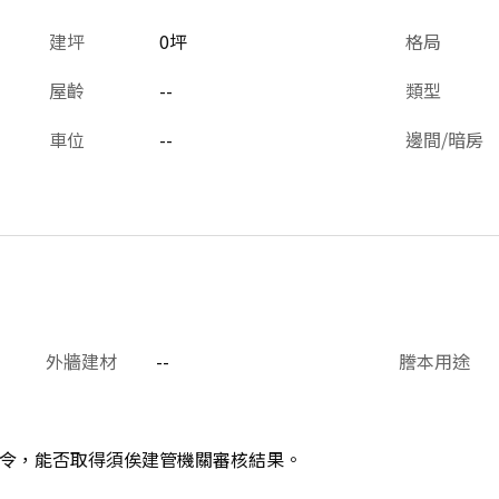
建坪
0坪
格局
屋齡
--
類型
車位
--
邊間/暗房
外牆建材
--
謄本用途
令，能否取得須俟建管機關審核結果。