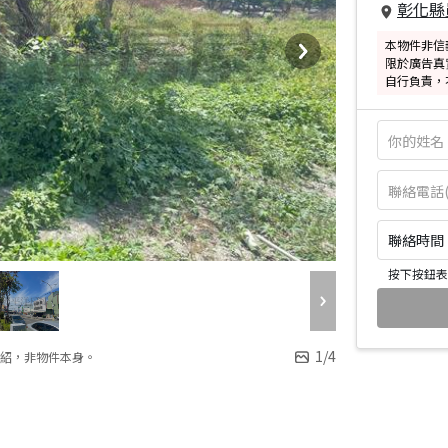
彰化縣
本物件非信
限於廣告真
自行負責，
聯絡時間：皆
按下按鈕表
1
/
4
紹，非物件本身。