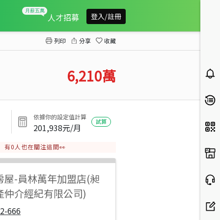
田中㊣中正路建地
人才招募
登入/註冊
列印
分享
收藏
6,210
萬
依據你的設定值計算
試算
201,938
元/月
有
0
人也在關注這間👀
房屋
-
員林萬年加盟店(昶
產仲介經紀有限公司)
2-666