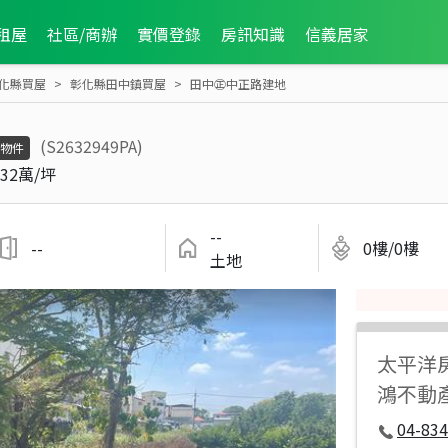
租屋
社區/商辦
實價登錄
房訊知識
信義居家
化縣買屋
彰化縣田中鎮買屋
田中㊣中正路建地
(S2632949PA)
物件
32萬/坪
--
--
0樓/0樓
土地
太平洋
鴻不動
04-834