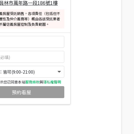
員林市萬年路一段186號1樓
義房屋受託銷售，各項責任（包括但不
實性及仲介義務等）概由各該受託業者
不屬信義房屋控制及負責範圍。
可(9:00-21:00)
示您已同意本站
服務條款
與
隱私權聲明
預約看屋