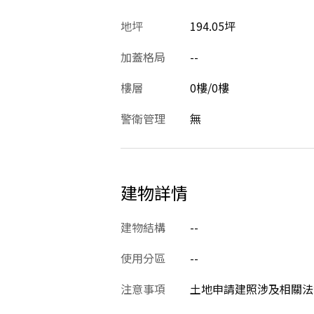
地坪
194.05坪
加蓋格局
--
樓層
0樓/0樓
警衛管理
無
建物詳情
建物結構
--
使用分區
--
注意事項
土地申請建照涉及相關法