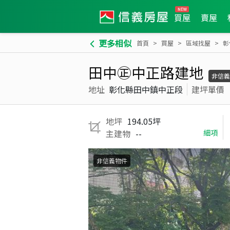
買屋
賣屋
更多相似
首頁
買屋
區域找屋
彰
田中㊣中正路建地
非信義
地址
彰化縣田中鎮中正段
建坪單價
地坪
194.05坪
主建物
--
細項
非信義物件