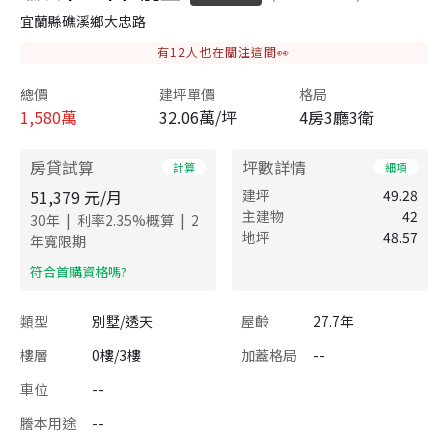
宜蘭縣礁溪鄉大忠路
有
12
人也在關注這間👀
總價
建坪單價
格局
1,580
萬
32.06萬/坪
4房3廳3衛
房貸試算
坪數詳情
計算
細項
51,379
元/月
建坪
49.28
主建物
42
|
|
30
年
利率
2.35
%概算
2
地坪
48.57
年寬限期
​符合首購資格嗎?
類型
別墅/透天
屋齡
27.7年
樓層
0樓/3樓
加蓋格局
--
車位
--
謄本用途
--