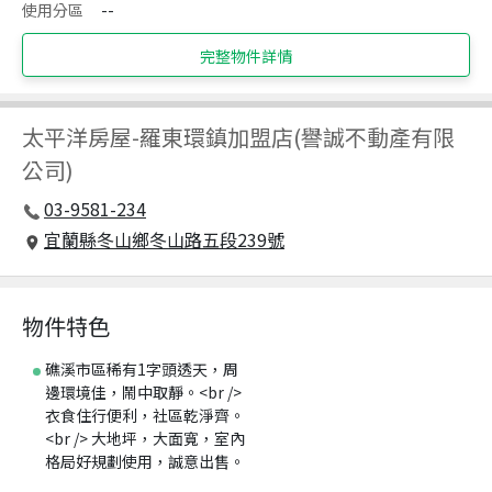
使用分區
--
完整物件詳情
太平洋房屋
-
羅東環鎮加盟店(譽誠不動產有限
公司)
03-9581-234
宜蘭縣冬山鄉冬山路五段239號
物件特色
礁溪市區稀有1字頭透天，周
邊環境佳，鬧中取靜。<br />
衣食住行便利，社區乾淨齊。
<br /> 大地坪，大面寬，室內
格局好規劃使用，誠意出售。