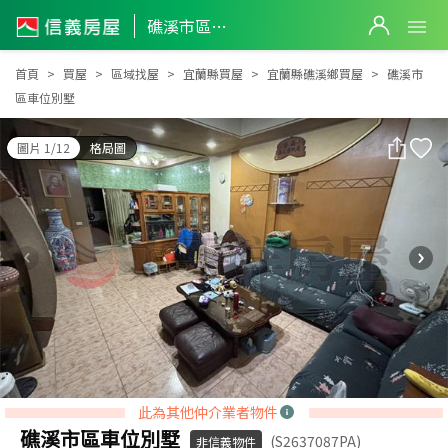
礁溪市區車位別墅
礁溪市區車位別墅
首頁
買屋
區域找屋
宜蘭縣買屋
宜蘭縣礁溪鄉買屋
礁溪市
區車位別墅
圖片 1/12
格局圖
此為其他仲介業者物件
礁溪市區車位別墅
(S2637087PA)
非信義物件