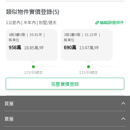
類似物件實價登錄
(
5
)
1公里內 | 半年內 | 別墅/透天
編輯篩選條件
4房3廳3衛
50.81
坪
3房2廳3衛
51.21
坪
|
|
|
|
無車位
無車位
958
萬
690
萬
18.85
萬/坪
13.47
萬/坪
115/03
成交
115/03
成交
完整實價登錄
買屋
賣屋