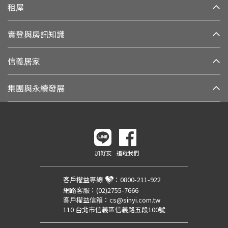
租屋
實登與房訊知識
信義居家
集團與永續發展
加好友
追蹤我們
客戶權益專線
：
0800-211-922
網路客服：
(02)2755-7666
客戶權益信箱：
cs@sinyi.com.tw
110 台北市信義區信義路五段100號