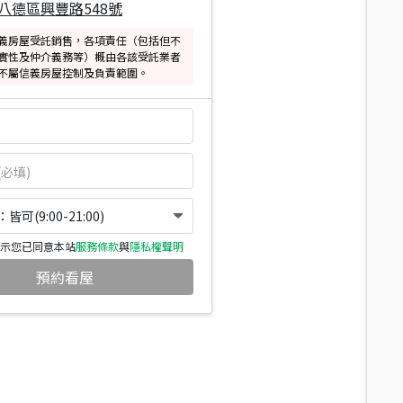
八德區興豐路548號
義房屋受託銷售，各項責任（包括但不
實性及仲介義務等）概由各該受託業者
不屬信義房屋控制及負責範圍。
可(9:00-21:00)
示您已同意本站
服務條款
與
隱私權聲明
預約看屋