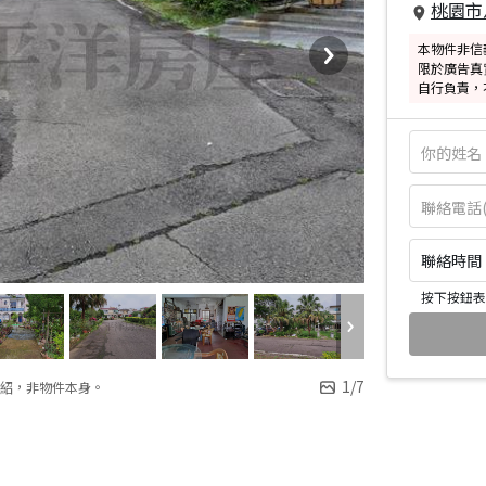
桃園市
本物件非信
限於廣告真
自行負責，
聯絡時間：皆
按下按鈕表
1
/
7
紹，非物件本身。