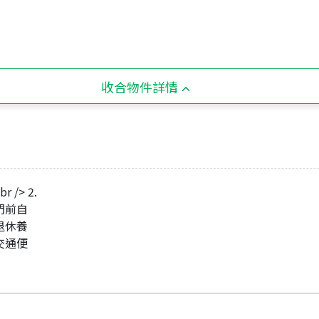
收合物件詳情
/> 2.
.門前自
.退休養
買交通便