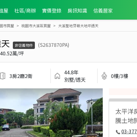
租屋
社區/商辦
實價登錄
房訊知識
信義居家
園市買屋
桃園市大溪區買屋
大溪聖地牙哥大地坪透天
透天
(S2637870PA)
非信義物件
40.52萬/坪
44.8年
3房2廳2衛
0樓/3樓
別墅/透天
太平洋
騰土地
03-377