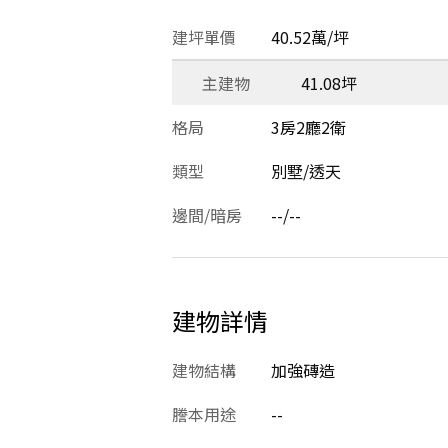
建坪單價
40.52萬/坪
主建物
41.08坪
格局
3房2廳2衛
類型
別墅/透天
邊間/暗房
--/--
建物詳情
建物結構
加強磚造
謄本用途
--