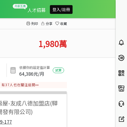
大溪聖地牙哥大地坪透天
人才招募
登入/註冊
列印
分享
收藏
1,980
萬
依據你的設定值計算
試算
64,386
元/月
有
37
人也在關注這間👀
房屋
-
友成八德加盟店(驊
開發有限公司)
9-177