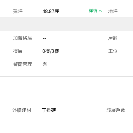
建坪
48.87坪
詳情
地坪
加蓋格局
--
屋齡
樓層
0樓/3樓
車位
警衛管理
有
外牆建材
丁掛磚
該層戶數