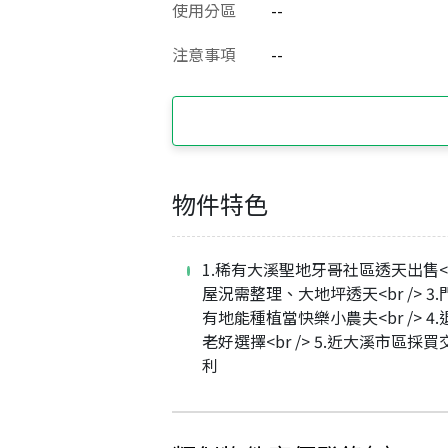
使用分區
--
注意事項
--
物件特色
1.稀有大溪聖地牙哥社區透天出售<br 
屋況需整理、大地坪透天<br /> 3
有地能種植當快樂小農夫<br /> 4
老好選擇<br /> 5.近大溪市區採
利