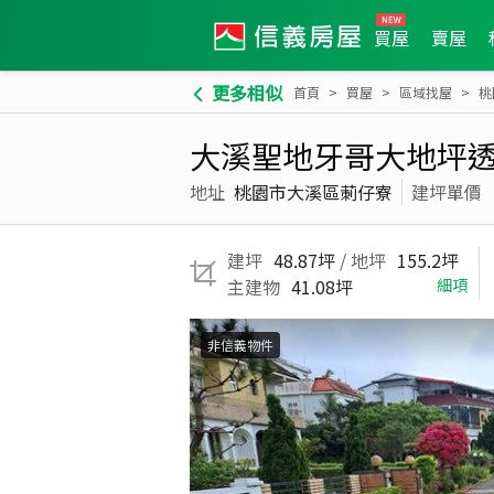
買屋
賣屋
更多相似
首頁
買屋
區域找屋
桃
大溪聖地牙哥大地坪
地址
桃園市大溪區莿仔寮
建坪單價
建坪
48.87坪
/ 地坪
155.2坪
主建物
41.08坪
細項
非信義物件