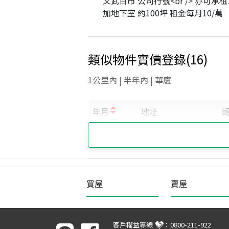
文武百市 公司行號<br /> 亦可承租
加地下室 約100坪 租金每月10/萬
類似物件實價登錄
(
16
)
1公里內 | 半年內 | 華廈
買屋
賣屋
客戶權益專線
：
0800-211-922