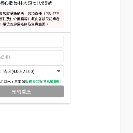
埔心鄉員林大道七段66號
義房屋受託銷售，各項責任（包括但不
實性及仲介義務等）概由各該受託業者
不屬信義房屋控制及負責範圍。
可(9:00-21:00)
示您已同意本站
服務條款
與
隱私權聲明
預約看屋