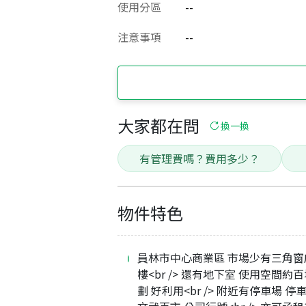
使用分區
--
注意事項
--
大家都在問
換一換
有管理費嗎？費用多少？
物件特色
員林市中心商業區 市場少有三角窗店
樓<br /> 還有地下室 使用空間約百
劃 好利用<br /> 附近有停車場 停