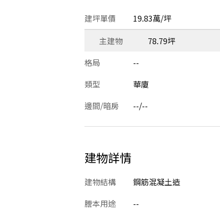
建坪單價
19.83萬/坪
主建物
78.79坪
格局
--
類型
華廈
邊間/暗房
--/--
建物詳情
建物結構
鋼筋混凝土造
謄本用途
--