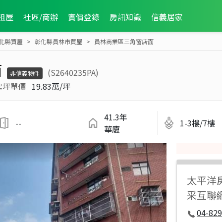
租屋
社區/商辦
實價登錄
房訊知識
信義居家
化縣買屋
彰化縣員林市買屋
員林商業區三角窗店面
面
(S2640235PA)
非信義物件
建坪單價
19.83萬/坪
41.3年
--
1-3樓/7樓
華廈
太平洋
采互聯
04-829