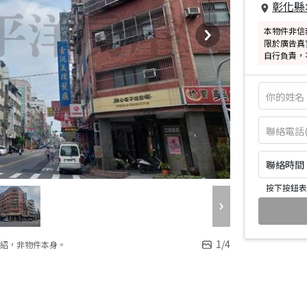
彰化縣
本物件非信
限於廣告真
自行負責，
聯絡時間：皆
按下按鈕表
1
/
4
紹，非物件本身。