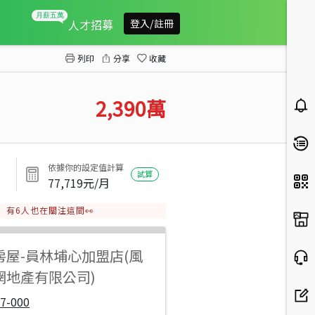
員林商業區三角窗店面
人才招募
登入/註冊
列印
分享
收藏
2,390
萬
依據你的設定值計算
試算
77,719
元/月
有
6
人也在關注這間👀
房屋
-
員林埔心加盟店(風
網地產有限公司)
7-000