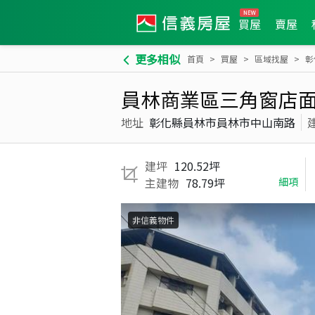
買屋
賣屋
更多相似
首頁
買屋
區域找屋
彰
員林商業區三角窗店
地址
彰化縣員林市員林市中山南路
建坪
120.52坪
主建物
78.79坪
細項
非信義物件