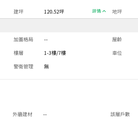
建坪
120.52坪
詳情
地坪
加蓋格局
--
屋齡
樓層
1-3樓/7樓
車位
警衛管理
無
外牆建材
--
該層戶數