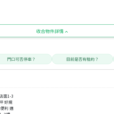
收合物件詳情
門口可否停車？
目前是否有租約？
面1-3
坪 好規
車便利 適