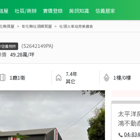
租屋
社區/商辦
實價登錄
房訊知識
信義居家
化縣買屋
彰化縣社頭鄉買屋
社頭火車站旁美農舍
(S2642149PA)
非信義物件
單價
49.28萬/坪
7.4年
1廳1衛
1樓/0樓
其它
太平洋
鴻不動
04-834