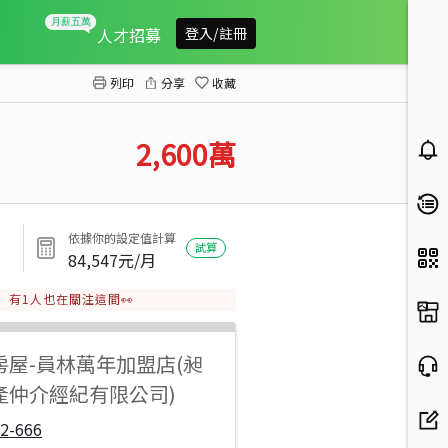
社頭火車站旁美農舍
人才招募
登入/註冊
列印
分享
收藏
2,600
萬
依據你的設定值計算
試算
84,547
元/月
有
1
人也在關注這間👀
房屋
-
員林萬年加盟店(昶
產仲介經紀有限公司)
2-666