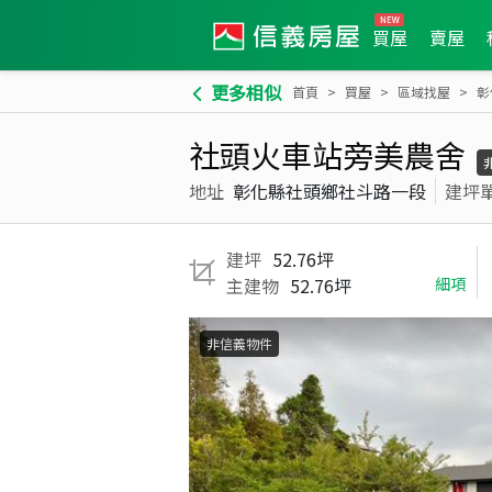
買屋
賣屋
更多相似
首頁
買屋
區域找屋
彰
社頭火車站旁美農舍
地址
彰化縣社頭鄉社斗路一段
建坪
建坪
52.76坪
主建物
52.76坪
細項
非信義物件