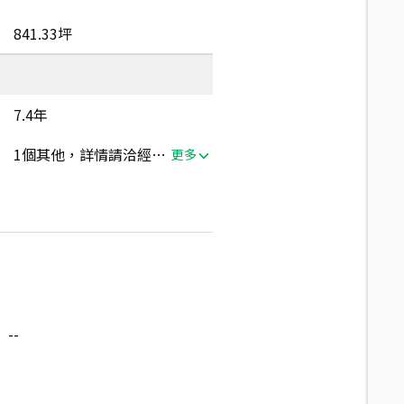
841.33坪
7.4年
1個其他，詳情請洽經紀人員
更多
--