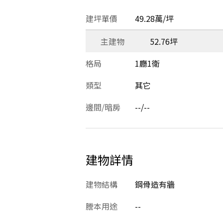
建坪單價
49.28萬/坪
主建物
52.76坪
格局
1廳1衛
類型
其它
邊間/暗房
--/--
建物詳情
建物結構
鋼骨造有牆
謄本用途
--