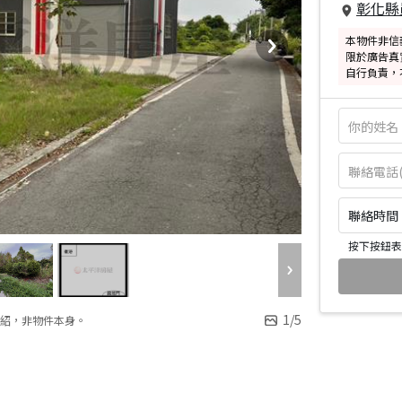
彰化縣
本物件非信
限於廣告真
自行負責，
聯絡時間：皆
按下按鈕表
1
/
5
紹，非物件本身。