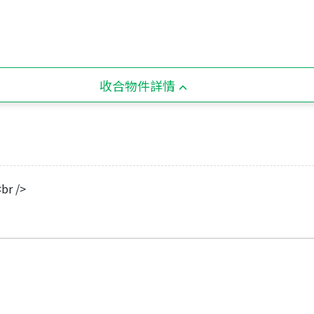
收合物件詳情
r />