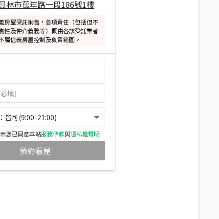
員林市萬年路一段186號1樓
義房屋受託銷售，各項責任（包括但不
實性及仲介義務等）概由各該受託業者
不屬信義房屋控制及負責範圍。
可(9:00-21:00)
示您已同意本站
服務條款
與
隱私權聲明
預約看屋