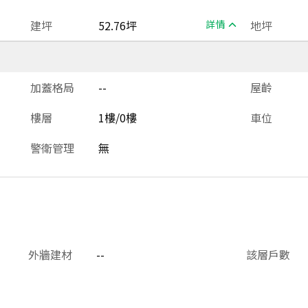
建坪
52.76坪
詳情
地坪
加蓋格局
--
屋齡
樓層
1樓/0樓
車位
警衛管理
無
外牆建材
--
該層戶數