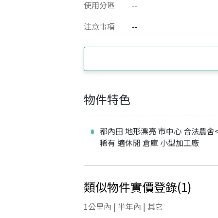
使用分區
--
注意事項
--
物件特色
都內田 地形漂亮 市中心 合法農舍<b
稀有 適休閒 倉庫 小型加工廠
類似物件實價登錄
(
1
)
1公里內 | 半年內 | 其它