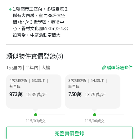
1.朝南帝王座向，冬暖夏涼 2.
稀有大四房，室內38坪大空
間<br /> 3.近學區、藝術中
心、眷村文化園區<br /> 4.公
設齊全，中庭活動空間大
類似物件實價登錄
(
5
)
1公里內 | 半年內 | 大樓
編輯篩選條件
4房2廳2衛
63.39
坪
3房2廳2衛
54.39
坪
|
|
|
|
有車位
無車位
973
萬
750
萬
15.35
萬/坪
13.79
萬/坪
115/03
成交
115/06
成交
完整實價登錄