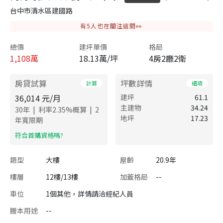
台中市清水區建國路
有
5
人也在關注這間👀
總價
建坪單價
格局
1,108
萬
18.13萬/坪
4房2廳2衛
房貸試算
坪數詳情
計算
細項
36,014
元/月
建坪
61.1
主建物
34.24
|
|
30
年
利率
2.35
%概算
2
地坪
17.23
年寬限期
​符合首購資格嗎?
類型
大樓
屋齡
20.9年
樓層
12樓/13樓
加蓋格局
--
車位
1個其他，詳情請洽經紀人員
謄本用途
--