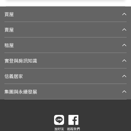
買屋
賣屋
租屋
實登與房訊知識
信義居家
集團與永續發展
加好友
追蹤我們