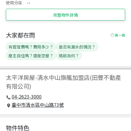
使用分區
--
完整物件詳情
大家都在問
換一換
有管理費嗎？費用多少？
是否有漏水的情況？
屋主自住嗎？還是空屋？
格局為何？
太平洋房屋
-
清水中山旗艦加盟店(田豐不動產
有限公司)
04-2623-3000
臺中市清水區中山路73號
物件特色