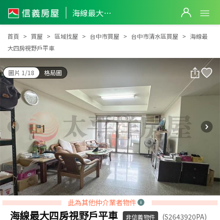
海線最大四房視野戶平車
海線最大四房視野戶平車
首頁
買屋
區域找屋
台中市買屋
台中市清水區買屋
海線最
大四房視野戶平車
圖片 1/18
格局圖
此為其他仲介業者物件
海線最大四房視野戶平車
(S2643920PA)
非信義物件